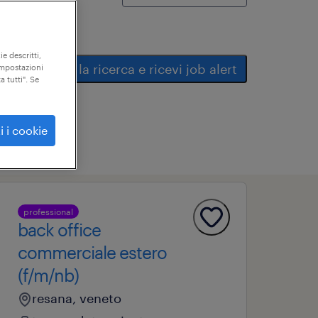
ie descritti,
salva la ricerca e ricevi job alert
"impostazioni
a tutti". Se
i i cookie
professional
back office
commerciale estero
(f/m/nb)
resana, veneto