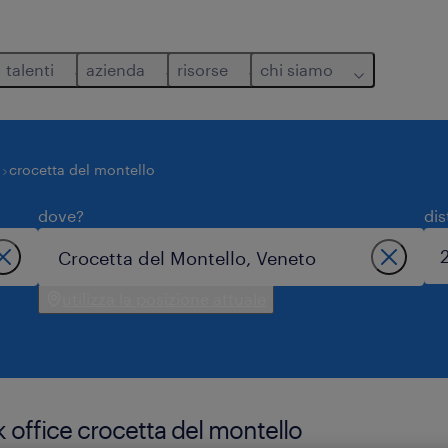
talenti
azienda
risorse
chi siamo
o
crocetta del montello
dove?
dis
utilizza la posizione attuale
k office crocetta del montello