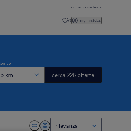
richiedi assistenza
0
my randstad
tanza
cerca 228 offerte