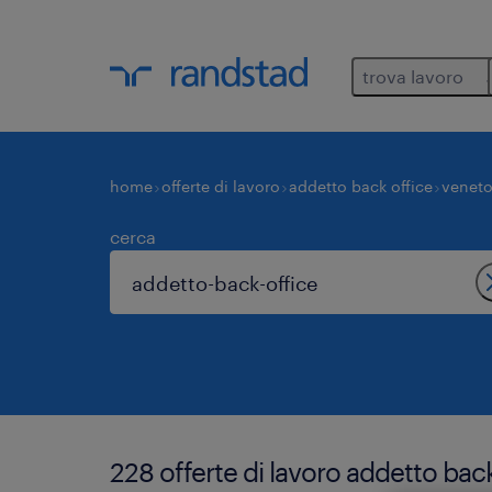
trova lavoro
home
offerte di lavoro
addetto back office
venet
cerca
228 offerte di lavoro addetto bac