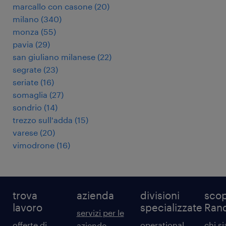
marcallo con casone
(
20
)
milano
(
340
)
monza
(
55
)
pavia
(
29
)
san giuliano milanese
(
22
)
segrate
(
23
)
seriate
(
16
)
somaglia
(
27
)
sondrio
(
14
)
trezzo sull'adda
(
15
)
varese
(
20
)
vimodrone
(
16
)
trova
azienda
divisioni
scop
lavoro
specializzate
Ran
servizi per le
offerte di
operational
chi s
aziende