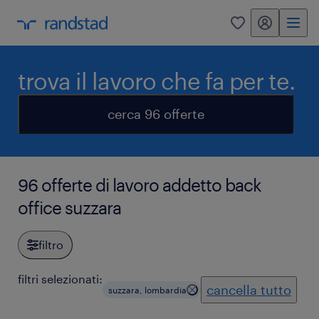
my randstad
0
trova il lavoro che fa per te.
cerca 96 offerte
96 offerte di lavoro addetto back
office suzzara
filtro
filtri selezionati:
cancella tutto
suzzara, lombardia