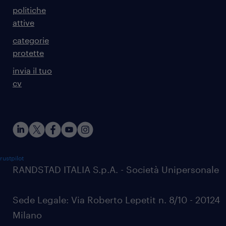
politiche
attive
categorie
protette
invia il tuo
cv
rustpilot
RANDSTAD ITALIA S.p.A. - Società Unipersonale
Sede Legale: Via Roberto Lepetit n. 8/10 - 20124
Milano