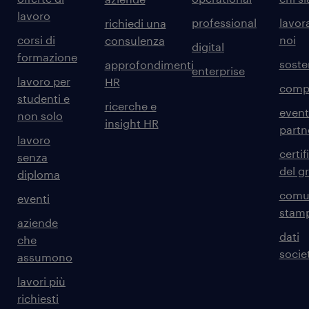
lavoro
professional
lavor
richiedi una
corsi di
noi
consulenza
digital
formazione
sosten
approfondimenti
enterprise
lavoro per
HR
comp
studenti e
ricerche e
event
non solo
insight HR
partn
lavoro
certif
senza
del g
diploma
comun
eventi
stam
aziende
dati
che
societ
assumono
lavori più
richiesti