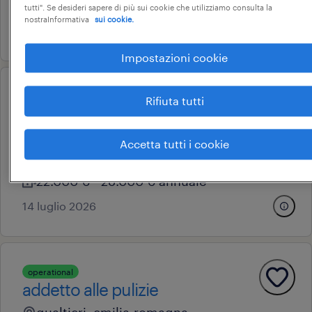
7 € - 9 € oraria
tutti". Se desideri sapere di più sui cookie che utilizziamo consulta la
nostraInformativa
sui cookie.
7 agosto 2026
Impostazioni cookie
operational
Rifiuta tutti
addetto alle presse
gonzaga, lombardia
Accetta tutti i cookie
tempo determinato
22.000 € - 28.000 € annuale
14 luglio 2026
operational
addetto alle pulizie