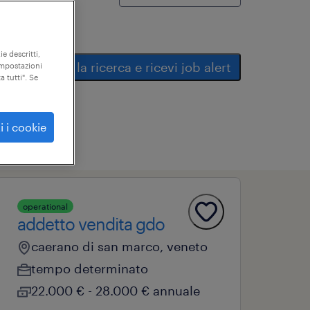
ie descritti,
salva la ricerca e ricevi job alert
"impostazioni
a tutti". Se
i i cookie
operational
addetto vendita gdo
caerano di san marco, veneto
tempo determinato
22.000 € - 28.000 € annuale