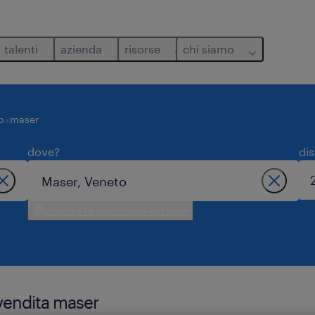
talenti
azienda
risorse
chi siamo
o
maser
dove?
di
utilizza la posizione attuale
 vendita maser