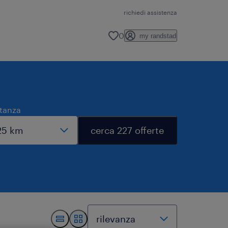
richiedi assistenza
0
my randstad
stanza
cerca 227 offerte