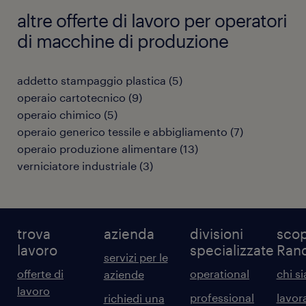
altre offerte di lavoro per operatori
di macchine di produzione
addetto stampaggio plastica
(
5
)
operaio cartotecnico
(
9
)
operaio chimico
(
5
)
operaio generico tessile e abbigliamento
(
7
)
operaio produzione alimentare
(
13
)
verniciatore industriale
(
3
)
trova
azienda
divisioni
scop
lavoro
specializzate
Ran
servizi per le
offerte di
operational
chi s
aziende
lavoro
professional
lavor
richiedi una