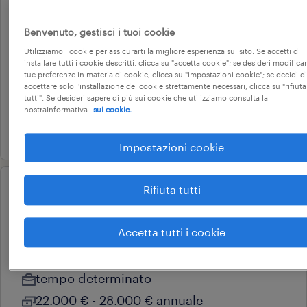
operational
Benvenuto, gestisci i tuoi cookie
operaio di produzione
Utilizziamo i cookie per assicurarti la migliore esperienza sul sito. Se accetti di
seregno, lombardia
installare tutti i cookie descritti, clicca su "accetta cookie"; se desideri modificar
tue preferenze in materia di cookie, clicca su "impostazioni cookie"; se decidi di
tempo determinato
accettare solo l'installazione dei cookie strettamente necessari, clicca su "rifiuta
tutti". Se desideri sapere di più sui cookie che utilizziamo consulta la
22.000 € - 28.000 € annuale
nostraInformativa
sui cookie.
18 giugno 2026
Impostazioni cookie
Rifiuta tutti
operational
addetto alle macchine - settore
legno
Accetta tutti i cookie
lentate sul seveso, lombardia
tempo determinato
22.000 € - 28.000 € annuale