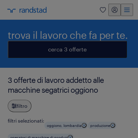
my randstad
0
trova il lavoro che fa per te.
cerca 3 offerte
3 offerte di lavoro addetto alle
macchine segatrici oggiono
filtro
filtri selezionati:
oggiono, lombardia
produzione
operatori di macchine di produzi