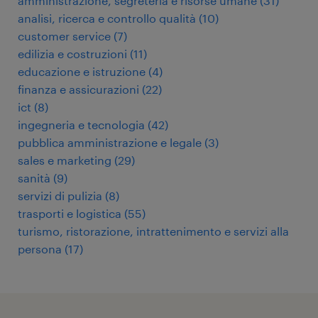
amministrazione, segreteria e risorse umane
(
31
)
analisi, ricerca e controllo qualità
(
10
)
customer service
(
7
)
edilizia e costruzioni
(
11
)
educazione e istruzione
(
4
)
finanza e assicurazioni
(
22
)
ict
(
8
)
ingegneria e tecnologia
(
42
)
pubblica amministrazione e legale
(
3
)
sales e marketing
(
29
)
sanità
(
9
)
servizi di pulizia
(
8
)
trasporti e logistica
(
55
)
turismo, ristorazione, intrattenimento e servizi alla
persona
(
17
)