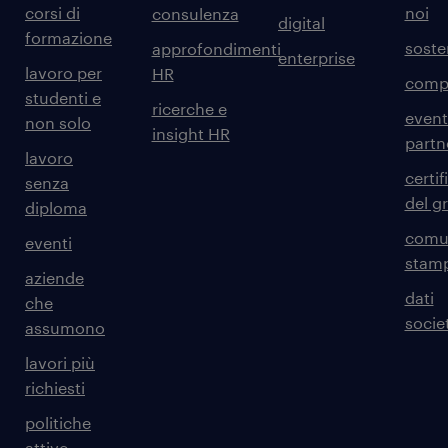
corsi di
noi
consulenza
digital
formazione
sosten
approfondimenti
enterprise
lavoro per
HR
comp
studenti e
ricerche e
event
non solo
insight HR
partn
lavoro
certif
senza
del g
diploma
comun
eventi
stam
aziende
dati
che
societ
assumono
lavori più
richiesti
politiche
attive