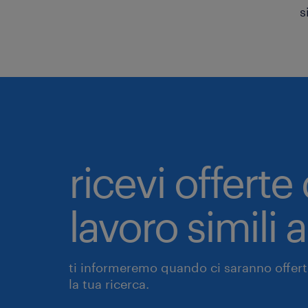
s
ricevi offerte 
lavoro simili 
ti informeremo quando ci saranno offerte
la tua ricerca.