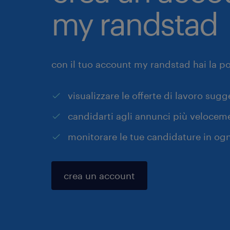
my randstad
con il tuo account my randstad hai la pos
visualizzare le offerte di lavoro sugg
candidarti agli annunci più velocem
monitorare le tue candidature in o
crea un account