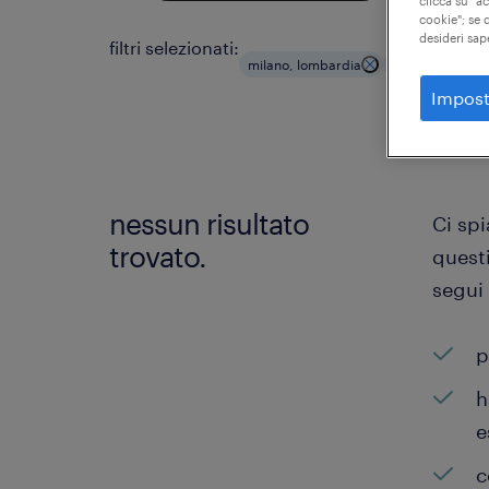
clicca su "a
cookie"; se d
desideri sap
filtri selezionati:
milano, lombardia
produzione
Impost
nessun risultato
Ci sp
trovato.
questi
segui
p
h
e
c