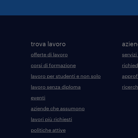
trova lavoro
azie
offerte di lavoro
servizi
corsi di formazione
richie
lavoro per studenti e non solo
approf
lavoro senza diploma
ricerc
eventi
aziende che assumono
lavori più richiesti
politiche attive