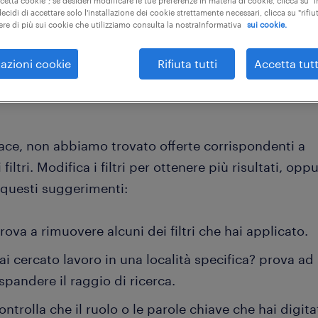
ccetta cookie"; se desideri modificare le tue preferenze in materia di cookie, clicca su 
ecidi di accettare solo l'installazione dei cookie strettamente necessari, clicca su "rifiut
ere di più sui cookie che utilizziamo consulta la nostraInformativa
sui cookie.
cancella t
lavoratori dell'assemblaggio
manutentore meccanico
azioni cookie
Rifiuta tutti
Accetta tutt
iace, non abbiamo trovato offerte corrispondenti a
 filtri. Modifica i filtri per ottenere più risultati, opp
 questi suggerimenti:
rova a rimuovere alcuni dei filtri che hai applicato.
ai cercato lavoro in una località specifica? prova ad
spandere il raggio di ricerca.
ontrolla che il ruolo o le parole chiave che hai digita