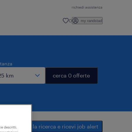
richiedi assistenza
0
my randstad
stanza
cerca 0 offerte
salva la ricerca e ricevi job alert
ie descritti,