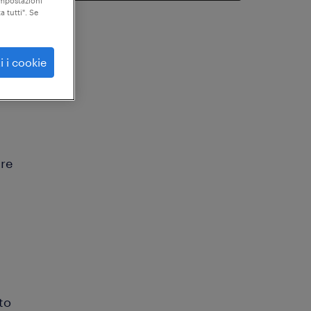
"impostazioni
a tutti". Se
utto
i i cookie
ure
to