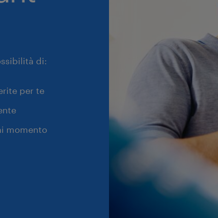
sibilità di:
erite per te
ente
gni momento