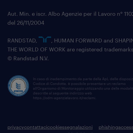
Aut. Min. e iscr. Albo Agenzie per il Lavoro n° 11
del 26/11/2004
RANDSTAD,
, HUMAN FORWARD and SHAPI
THE WORLD OF WORK are registered trademarks
© Randstad N.V.
In caso di inadempimento da parte della ApL delle disposiz
Codice di Condotta, è possibile presentare un reclamo
all’Organismo di Monitoraggio utilizzando una delle modali
descritte al seguente indirizzo web
https://odm-agenzielavoro.it/reclami
.
privacy
contattaci
cookies
segnalazioni
phishing
access