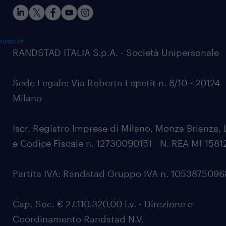
rustpilot
RANDSTAD ITALIA S.p.A. - Società Unipersonale
Sede Legale: Via Roberto Lepetit n. 8/10 - 20124
Milano
Iscr. Registro Imprese di Milano, Monza Brianza, 
e Codice Fiscale n. 12730090151 - N. REA MI-1581
Partita IVA: Randstad Gruppo IVA n. 105387509
Cap. Soc. € 27.110.320,00 i.v. - Direzione e
Coordinamento Randstad N.V.