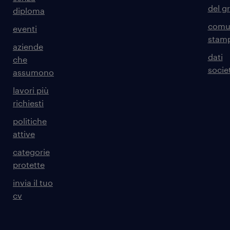
del g
diploma
comun
eventi
stam
aziende
dati
che
societ
assumono
lavori più
richiesti
politiche
attive
categorie
protette
invia il tuo
cv