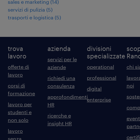
sales e marketing
(
14
)
servizi di pulizia
(
5
)
trasporti e logistica
(
5
)
trova
azienda
divisioni
scop
lavoro
specializzate
Ran
servizi per le
offerte di
operational
chi s
aziende
lavoro
professional
lavor
richiedi una
corsi di
noi
consulenza
digital
formazione
sosten
approfondimenti
enterprise
lavoro per
HR
comp
studenti e
ricerche e
event
non solo
insight HR
partn
lavoro
certif
senza