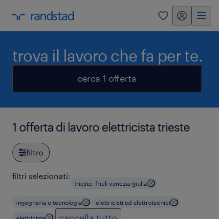
my randstad
0
trova il lavoro che fa per te.
cerca 1 offerta
1 offerta di lavoro elettricista trieste
filtro
filtri selezionati:
trieste, friuli venezia giulia
ingegneria e tecnologia
elettricisti ed elettrotecnici
cancella tutto
elettricista