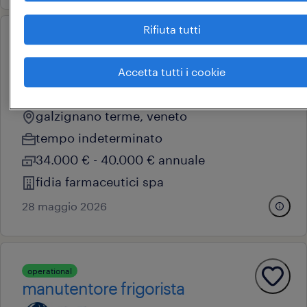
Rifiuta tutti
operational
manutentore frigorista
Accetta tutti i cookie
galzignano terme, veneto
tempo indeterminato
34.000 € - 40.000 € annuale
fidia farmaceutici spa
28 maggio 2026
operational
manutentore frigorista