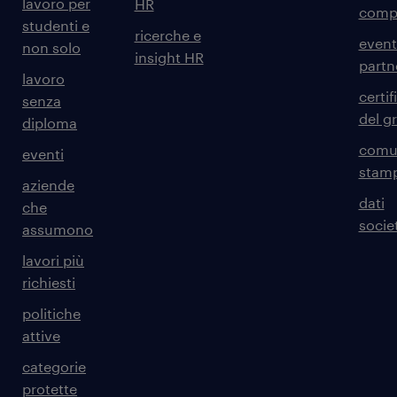
lavoro per
HR
comp
studenti e
ricerche e
event
non solo
insight HR
partn
lavoro
certif
senza
del g
diploma
comun
eventi
stam
aziende
dati
che
societ
assumono
lavori più
richiesti
politiche
attive
categorie
protette