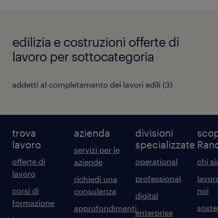
edilizia e costruzioni offerte di
lavoro per sottocategoria
addetti al completamento dei lavori edili
(
3
)
trova
azienda
divisioni
scop
lavoro
specializzate
Ran
servizi per le
offerte di
operational
chi s
aziende
lavoro
professional
lavor
richiedi una
corsi di
noi
consulenza
digital
formazione
sosten
approfondimenti
enterprise