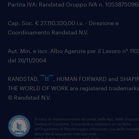
Partita IVA: Randstad Gruppo IVA n. 105387509
Cap. Soc. € 27.110.320,00 i.v. - Direzione e
Coordinamento Randstad N.V.
Aut. Min. e iscr. Albo Agenzie per il Lavoro n° 11
del 26/11/2004
RANDSTAD,
, HUMAN FORWARD and SHAPI
THE WORLD OF WORK are registered trademarks
© Randstad N.V.
In caso di inadempimento da parte della ApL delle disposiz
Codice di Condotta, è possibile presentare un reclamo
all’Organismo di Monitoraggio utilizzando una delle modali
descritte al seguente indirizzo web
https://odm-agenzielavoro.it/reclami
.