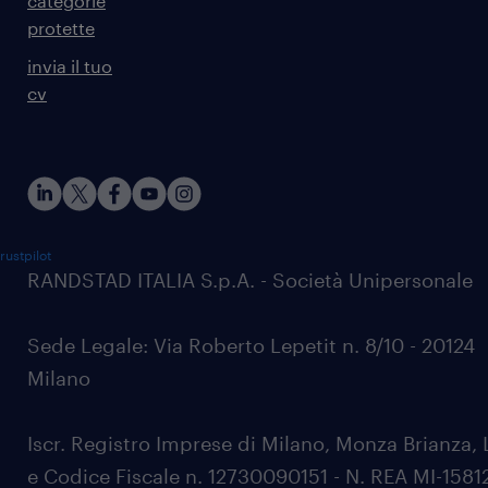
categorie
protette
invia il tuo
cv
rustpilot
RANDSTAD ITALIA S.p.A. - Società Unipersonale
Sede Legale: Via Roberto Lepetit n. 8/10 - 20124
Milano
Iscr. Registro Imprese di Milano, Monza Brianza, 
e Codice Fiscale n. 12730090151 - N. REA MI-1581