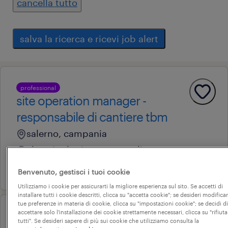
cancella tutto
salva la ricerca e ricevi job alert
professional
site operation manager -
responsabile di cantiere tbm
salerno, campania
altre tipologie contrattuali
17 luglio 2026
Benvenuto, gestisci i tuoi cookie
Utilizziamo i cookie per assicurarti la migliore esperienza sul sito. Se accetti di
installare tutti i cookie descritti, clicca su "accetta cookie"; se desideri modificar
tue preferenze in materia di cookie, clicca su "impostazioni cookie"; se decidi di
accettare solo l'installazione dei cookie strettamente necessari, clicca su "rifiuta
operational
tutti". Se desideri sapere di più sui cookie che utilizziamo consulta la