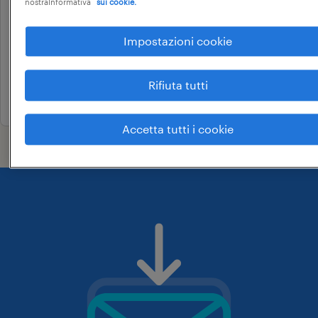
manovale
nostraInformativa
sui cookie.
battipaglia, campania
Impostazioni cookie
tempo determinato
18.000 € - 22.000 € annuale
Rifiuta tutti
13 luglio 2026
Accetta tutti i cookie