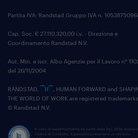
Partita IVA: Randstad Gruppo IVA n. 105387509
Cap. Soc. € 27.110.320,00 i.v. - Direzione e
Coordinamento Randstad N.V.
Aut. Min. e iscr. Albo Agenzie per il Lavoro n° 11
del 26/11/2004
RANDSTAD,
, HUMAN FORWARD and SHAPI
THE WORLD OF WORK are registered trademarks
© Randstad N.V.
In caso di inadempimento da parte della ApL delle disposiz
Codice di Condotta, è possibile presentare un reclamo