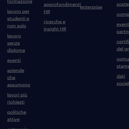
formazione
sosten
approfondimenti
enterprise
lavoro per
HR
comp
studenti e
ricerche e
event
non solo
insight HR
partn
lavoro
certif
senza
del g
diploma
comun
eventi
stam
aziende
dati
che
societ
assumono
lavori più
richiesti
politiche
attive