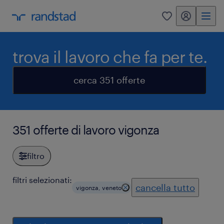
my randstad
0
trova il lavoro che fa per te.
cerca 351 offerte
351 offerte di lavoro vigonza
filtro
filtri selezionati:
cancella tutto
vigonza, veneto