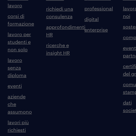
lavoro
professional
lavor
richiedi una
corsi di
noi
consulenza
digital
formazione
sosten
approfondimenti
enterprise
lavoro per
HR
comp
studenti e
ricerche e
event
non solo
insight HR
partn
lavoro
certif
senza
del g
diploma
comun
eventi
stam
aziende
dati
che
societ
assumono
lavori più
richiesti