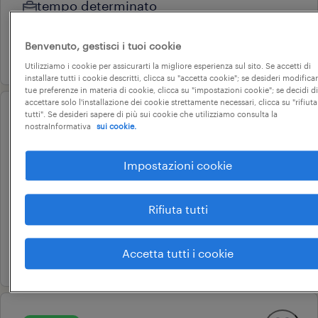
tempo determinato
34.000 € - 40.000 € annuale
Benvenuto, gestisci i tuoi cookie
28 luglio 2026
Utilizziamo i cookie per assicurarti la migliore esperienza sul sito. Se accetti di
installare tutti i cookie descritti, clicca su "accetta cookie"; se desideri modificar
tue preferenze in materia di cookie, clicca su "impostazioni cookie"; se decidi di
accettare solo l'installazione dei cookie strettamente necessari, clicca su "rifiuta
tutti". Se desideri sapere di più sui cookie che utilizziamo consulta la
operational
nostraInformativa
sui cookie.
cicloturnista con utilizzo
muletto f,m,nb
Impostazioni cookie
carmignano di brenta, veneto
tempo determinato
Rifiuta tutti
22.000 € - 27.000 € annuale
Accetta tutti i cookie
28 luglio 2026