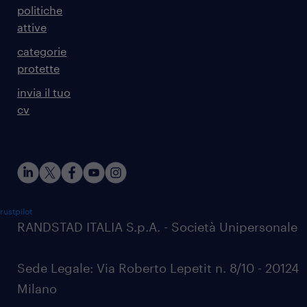
politiche
attive
categorie
protette
invia il tuo
cv
rustpilot
RANDSTAD ITALIA S.p.A. - Società Unipersonale
Sede Legale: Via Roberto Lepetit n. 8/10 - 20124
Milano