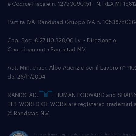
e Codice Fiscale n. 12730090151 - N. REA MI-1581
Partita IVA: Randstad Gruppo IVA n. 105387509
Cap. Soc. € 27.110.320,00 i.v. - Direzione e
Coordinamento Randstad N.V.
Aut. Min. e iscr. Albo Agenzie per il Lavoro n° 11
del 26/11/2004
RANDSTAD,
, HUMAN FORWARD and SHAPI
THE WORLD OF WORK are registered trademarks
© Randstad N.V.
In caso di inadempimento da parte della ApL delle disposiz