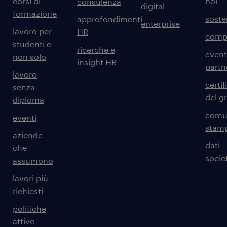
corsi di
noi
consulenza
digital
formazione
sosten
approfondimenti
enterprise
lavoro per
HR
comp
studenti e
ricerche e
event
non solo
insight HR
partn
lavoro
certif
senza
del g
diploma
comun
eventi
stam
aziende
dati
che
societ
assumono
lavori più
richiesti
politiche
attive