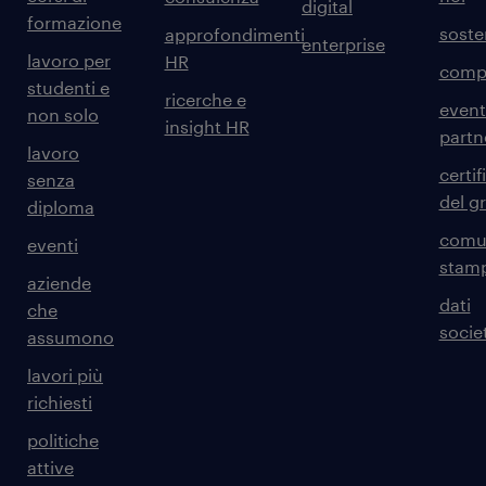
digital
formazione
sosten
approfondimenti
enterprise
lavoro per
HR
comp
studenti e
ricerche e
event
non solo
insight HR
partn
lavoro
certif
senza
del g
diploma
comun
eventi
stam
aziende
dati
che
societ
assumono
lavori più
richiesti
politiche
attive