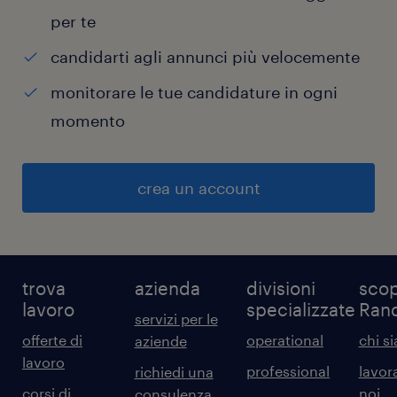
per te
candidarti agli annunci più velocemente
monitorare le tue candidature in ogni
momento
crea un account
trova
azienda
divisioni
scop
lavoro
specializzate
Ran
servizi per le
offerte di
operational
chi s
aziende
lavoro
professional
lavor
richiedi una
corsi di
noi
consulenza