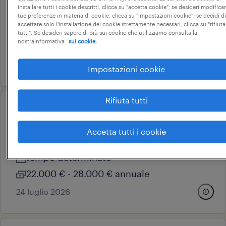
installare tutti i cookie descritti, clicca su "accetta cookie"; se desideri modificar
chieri, piemonte
tue preferenze in materia di cookie, clicca su "impostazioni cookie"; se decidi di
accettare solo l'installazione dei cookie strettamente necessari, clicca su "rifiuta
tempo determinato
tutti". Se desideri sapere di più sui cookie che utilizziamo consulta la
nostraInformativa
sui cookie.
22.000 € - 28.000 € annuale
17 giugno 2026
Impostazioni cookie
Rifiuta tutti
operational
operaio generico
Accetta tutti i cookie
pastrengo, veneto
tempo determinato
22.000 € - 28.000 € annuale
24 luglio 2026