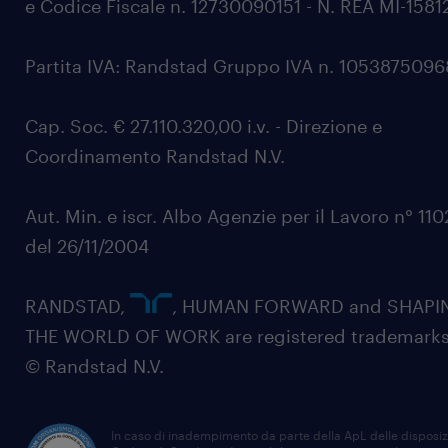
e Codice Fiscale n. 12730090151 - N. REA MI-1581
Partita IVA: Randstad Gruppo IVA n. 105387509
Cap. Soc. € 27.110.320,00 i.v. - Direzione e
Coordinamento Randstad N.V.
Aut. Min. e iscr. Albo Agenzie per il Lavoro n° 11
del 26/11/2004
RANDSTAD,
, HUMAN FORWARD and SHAPI
THE WORLD OF WORK are registered trademarks
© Randstad N.V.
In caso di inadempimento da parte della ApL delle disposiz