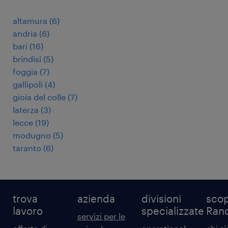
altamura
(
6
)
andria
(
6
)
bari
(
16
)
brindisi
(
5
)
foggia
(
7
)
gallipoli
(
4
)
gioia del colle
(
7
)
laterza
(
3
)
lecce
(
19
)
modugno
(
5
)
taranto
(
6
)
trova
azienda
divisioni
scop
lavoro
specializzate
Ran
servizi per le