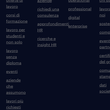
offerte di
operational
chi s
aziende
lavoro
professional
lavor
richiedi una
corsi di
noi
consulenza
digital
formazione
sosten
approfondimenti
enterprise
lavoro per
HR
comp
studenti e
ricerche e
event
non solo
insight HR
partn
lavoro
certif
senza
del g
diploma
comun
eventi
stam
aziende
dati
che
societ
assumono
lavori più
richiesti