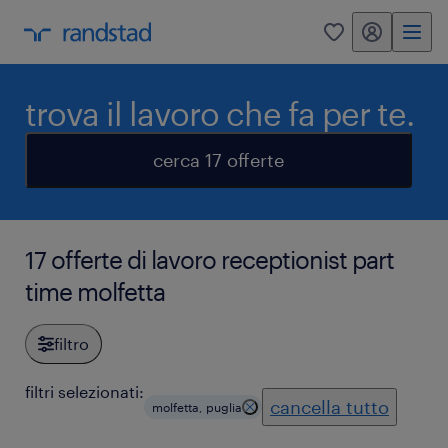
my randstad
0
trova il lavoro che fa per te.
cerca 17 offerte
17 offerte di lavoro receptionist part
time molfetta
filtro
filtri selezionati:
cancella tutto
molfetta, puglia