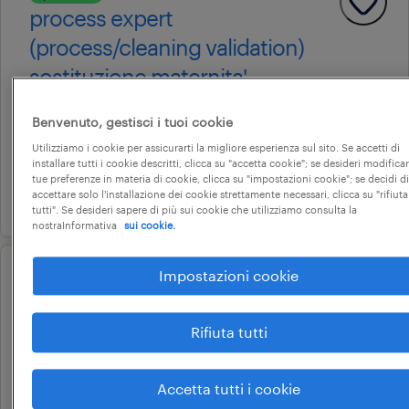
process expert
(process/cleaning validation)
sostituzione maternita'
modugno, puglia
Benvenuto, gestisci i tuoi cookie
tempo determinato
Utilizziamo i cookie per assicurarti la migliore esperienza sul sito. Se accetti di
34.000 € - 40.000 € annuale
installare tutti i cookie descritti, clicca su "accetta cookie"; se desideri modificar
tue preferenze in materia di cookie, clicca su "impostazioni cookie"; se decidi di
28 luglio 2026
accettare solo l'installazione dei cookie strettamente necessari, clicca su "rifiuta
tutti". Se desideri sapere di più sui cookie che utilizziamo consulta la
nostraInformativa
sui cookie.
Impostazioni cookie
operational
manutentore del verde
Rifiuta tutti
bisceglie, puglia
tempo determinato
Accetta tutti i cookie
15.000 € - 18.000 € annuale