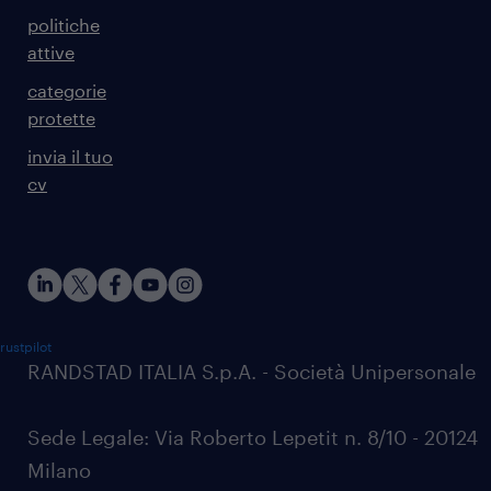
politiche
attive
categorie
protette
invia il tuo
cv
rustpilot
RANDSTAD ITALIA S.p.A. - Società Unipersonale
Sede Legale: Via Roberto Lepetit n. 8/10 - 20124
Milano