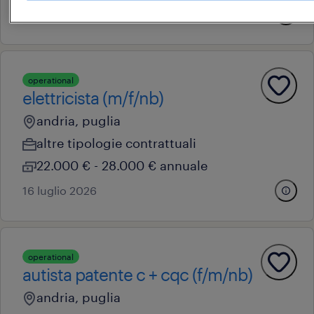
3 agosto 2026
operational
elettricista (m/f/nb)
andria, puglia
altre tipologie contrattuali
22.000 € - 28.000 € annuale
16 luglio 2026
operational
autista patente c + cqc (f/m/nb)
andria, puglia