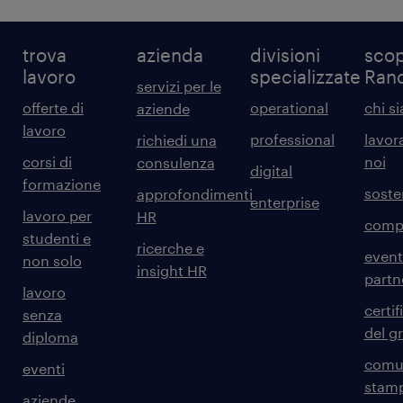
trova
azienda
divisioni
scop
lavoro
specializzate
Ran
servizi per le
offerte di
operational
chi s
aziende
lavoro
professional
lavor
richiedi una
corsi di
noi
consulenza
digital
formazione
sosten
approfondimenti
enterprise
lavoro per
HR
comp
studenti e
ricerche e
event
non solo
insight HR
partn
lavoro
certif
senza
del g
diploma
comun
eventi
stam
aziende