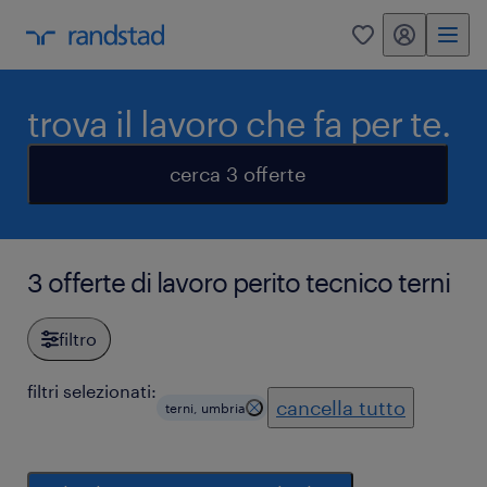
my randstad
0
trova il lavoro che fa per te.
cerca 3 offerte
3 offerte di lavoro perito tecnico terni
filtro
filtri selezionati:
cancella tutto
terni, umbria