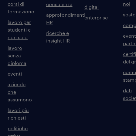
corsi di
noi
consulenza
digital
formazione
sosten
approfondimenti
enterprise
lavoro per
HR
comp
studenti e
ricerche e
event
non solo
insight HR
partn
lavoro
certif
senza
del g
diploma
comun
eventi
stam
aziende
dati
che
societ
assumono
lavori più
richiesti
politiche
attive