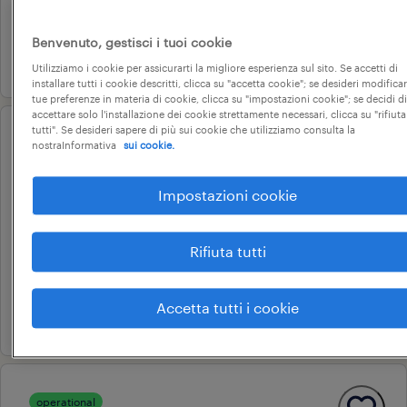
22.000 € - 28.000 € annuale
Benvenuto, gestisci i tuoi cookie
10 giugno 2026
Utilizziamo i cookie per assicurarti la migliore esperienza sul sito. Se accetti di
installare tutti i cookie descritti, clicca su "accetta cookie"; se desideri modificar
tue preferenze in materia di cookie, clicca su "impostazioni cookie"; se decidi di
accettare solo l'installazione dei cookie strettamente necessari, clicca su "rifiuta
tutti". Se desideri sapere di più sui cookie che utilizziamo consulta la
operational
nostraInformativa
sui cookie.
promoter tabaccherie zona
monopoli-polignano (m/f/nb)
Impostazioni cookie
monopoli, puglia
Rifiuta tutti
tempo determinato
22.000 € - 28.000 € annuale
Accetta tutti i cookie
16 giugno 2026
operational