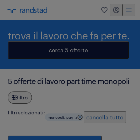
my randstad
0
trova il lavoro che fa per te.
cerca 5 offerte
5 offerte di lavoro part time monopoli
filtro
filtri selezionati:
cancella tutto
monopoli, puglia