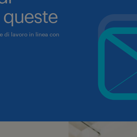
a queste
 di lavoro in linea con