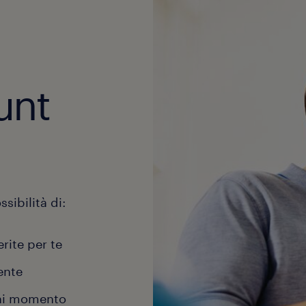
unt
sibilità di:
erite per te
ente
gni momento