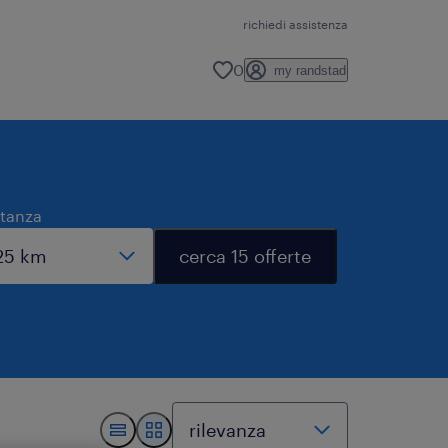
richiedi assistenza
0
my randstad
stanza
cerca 15 offerte