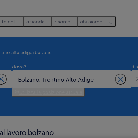
talenti
azienda
risorse
chi siamo
ntino-alto adige
bolzano
dove?
di
utilizza la posizione attuale
al lavoro bolzano