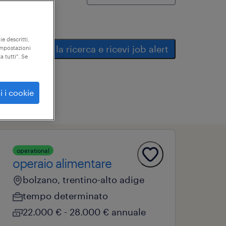
ie descritti,
salva la ricerca e ricevi job alert
"impostazioni
a tutti". Se
i i cookie
operational
operaio alimentare
bolzano, trentino-alto adige
tempo determinato
22.000 € - 28.000 € annuale