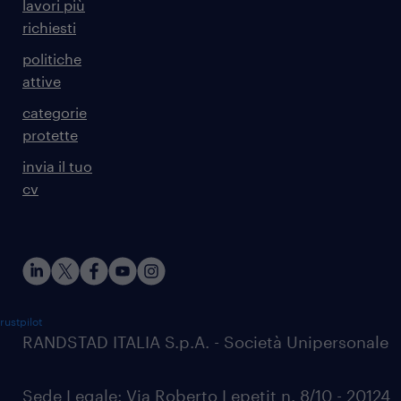
lavori più
richiesti
politiche
attive
categorie
protette
invia il tuo
cv
rustpilot
RANDSTAD ITALIA S.p.A. - Società Unipersonale
Sede Legale: Via Roberto Lepetit n. 8/10 - 20124