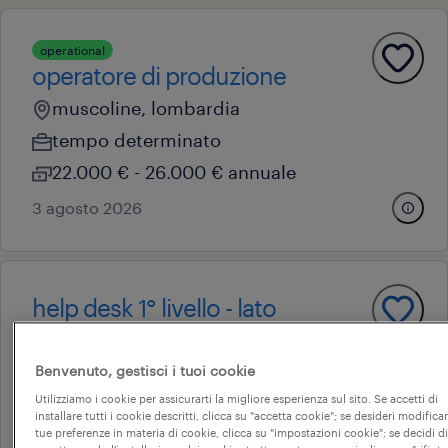
operational
operatore di produzione
muscoline, lombardia
tempo determinato
22.000 € - 26.000 € annuale
3 agosto 2026
help desk 1° livello - lato
applicativo
dello, lombardia
Benvenuto, gestisci i tuoi cookie
Utilizziamo i cookie per assicurarti la migliore esperienza sul sito. Se accetti di
tempo determinato
installare tutti i cookie descritti, clicca su "accetta cookie"; se desideri modificar
22.000 € - 28.000 € annuale
tue preferenze in materia di cookie, clicca su "impostazioni cookie"; se decidi di