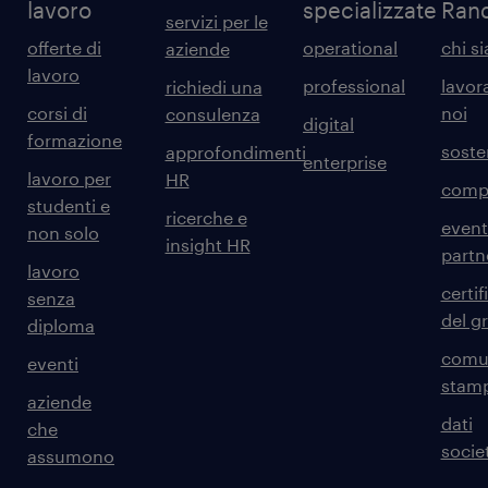
lavoro
specializzate
Ran
servizi per le
offerte di
operational
chi s
aziende
lavoro
professional
lavor
richiedi una
corsi di
noi
consulenza
digital
formazione
sosten
approfondimenti
enterprise
lavoro per
HR
comp
studenti e
ricerche e
event
non solo
insight HR
partn
lavoro
certif
senza
del g
diploma
comun
eventi
stam
aziende
dati
che
societ
assumono