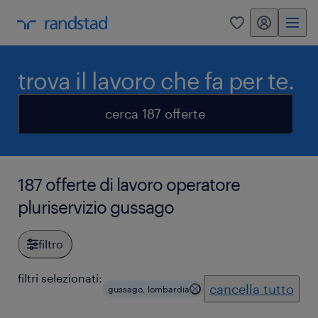
my randstad
0
trova il lavoro che fa per te.
cerca 187 offerte
187 offerte di lavoro operatore
pluriservizio gussago
filtro
filtri selezionati:
cancella tutto
gussago, lombardia