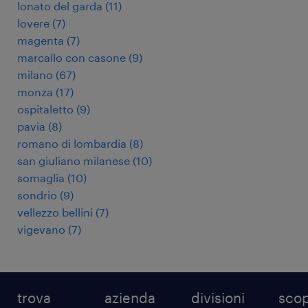
lonato del garda
(
11
)
lovere
(
7
)
magenta
(
7
)
marcallo con casone
(
9
)
milano
(
67
)
monza
(
17
)
ospitaletto
(
9
)
pavia
(
8
)
romano di lombardia
(
8
)
san giuliano milanese
(
10
)
somaglia
(
10
)
sondrio
(
9
)
vellezzo bellini
(
7
)
vigevano
(
7
)
trova
azienda
divisioni
scop