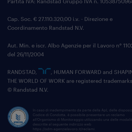
Partita IVA: Randstad Gruppo IVA n. 105387509
Cap. Soc. € 27.110.320,00 i.v. - Direzione e
Coordinamento Randstad N.V.
Aut. Min. e iscr. Albo Agenzie per il Lavoro n° 11
del 26/11/2004
RANDSTAD,
, HUMAN FORWARD and SHAPI
THE WORLD OF WORK are registered trademarks
© Randstad N.V.
In caso di inadempimento da parte della ApL delle disposiz
Codice di Condotta, è possibile presentare un reclamo
all’Organismo di Monitoraggio utilizzando una delle modali
descritte al seguente indirizzo web
https://odm-agenzielavoro.it/reclami
.