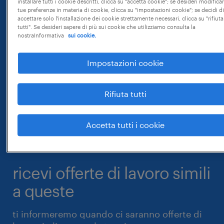
installare tutti i cookie descritti, clicca su "accetta cookie"; se desideri modificar
tue preferenze in materia di cookie, clicca su "impostazioni cookie"; se decidi di
accettare solo l'installazione dei cookie strettamente necessari, clicca su "rifiuta
tutti". Se desideri sapere di più sui cookie che utilizziamo consulta la
nostraInformativa
sui cookie.
Impostazioni cookie
Rifiuta tutti
Accetta tutti i cookie
ricevi offerte di lavoro simili
a queste
ti informeremo quando ci saranno offerte di