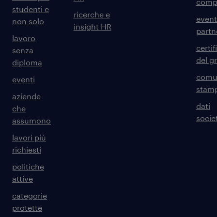
comp
studenti e
ricerche e
event
non solo
insight HR
partn
lavoro
certif
senza
del g
diploma
comun
eventi
stam
aziende
dati
che
societ
assumono
lavori più
richiesti
politiche
attive
categorie
protette