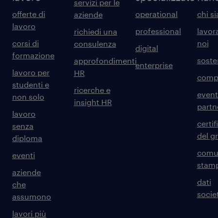
servizi per le
offerte di
operational
chi s
aziende
lavoro
professional
lavor
richiedi una
corsi di
noi
consulenza
digital
formazione
sosten
approfondimenti
enterprise
lavoro per
HR
comp
studenti e
ricerche e
event
non solo
insight HR
partn
lavoro
certif
senza
del g
diploma
comun
eventi
stam
aziende
dati
che
societ
assumono
lavori più