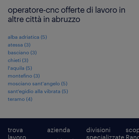
operatore-cnc offerte di lavoro in
altre città in abruzzo
alba adriatica
(
5
)
atessa
(
3
)
basciano
(
3
)
chieti
(
3
)
l'aquila
(
5
)
montefino
(
3
)
mosciano sant'angelo
(
5
)
sant'egidio alla vibrata
(
5
)
teramo
(
4
)
trova
azienda
divisioni
scop
lavoro
specializzate
Ran