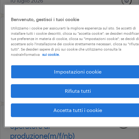
10 luglio 2026
Benvenuto, gestisci i tuoi cookie
Utilizziamo i cookie per assicurarti la migliore esperienza sul sito. Se accetti di
operational
installare tutti i cookie descritti, clicca su "accetta cookie"; se desideri modificar
operatore di produzione
tue preferenze in materia di cookie, clicca su "impostazioni cookie"; se decidi di
accettare solo l'installazione dei cookie strettamente necessari, clicca su "rifiuta
(m/f/nb)
tutti". Se desideri sapere di più sui cookie che utilizziamo consulta la
nostraInformativa
sui cookie.
pescara, abruzzo
tempo determinato
Impostazioni cookie
22.000 € - 28.000 € annuale
17 luglio 2026
Rifiuta tutti
Accetta tutti i cookie
operational
operatore di
produzione(m/f/nb)