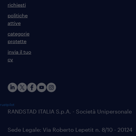
richiesti
politiche
attive
categorie
protette
invia il tuo
cv
rustpilot
RANDSTAD ITALIA S.p.A. - Società Unipersonale
Sede Legale: Via Roberto Lepetit n. 8/10 - 20124