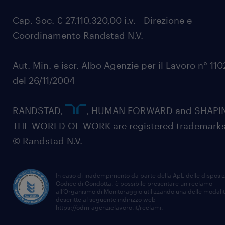
Cap. Soc. € 27.110.320,00 i.v. - Direzione e
Coordinamento Randstad N.V.
Aut. Min. e iscr. Albo Agenzie per il Lavoro n° 11
del 26/11/2004
RANDSTAD,
, HUMAN FORWARD and SHAPI
THE WORLD OF WORK are registered trademarks
© Randstad N.V.
In caso di inadempimento da parte della ApL delle disposiz
Codice di Condotta, è possibile presentare un reclamo
all’Organismo di Monitoraggio utilizzando una delle modali
descritte al seguente indirizzo web
https://odm-agenzielavoro.it/reclami
.