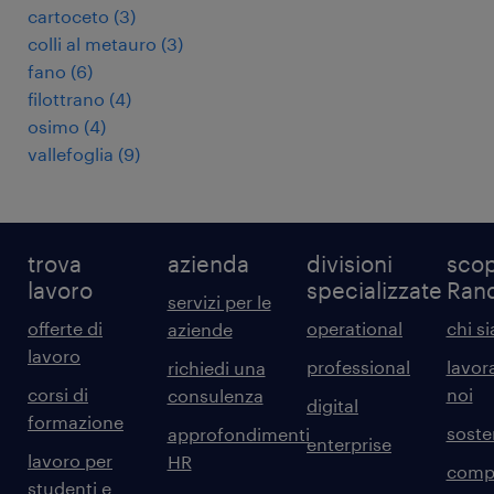
cartoceto
(
3
)
colli al metauro
(
3
)
fano
(
6
)
filottrano
(
4
)
osimo
(
4
)
vallefoglia
(
9
)
trova
azienda
divisioni
scop
lavoro
specializzate
Ran
servizi per le
offerte di
operational
chi s
aziende
lavoro
professional
lavor
richiedi una
corsi di
noi
consulenza
digital
formazione
sosten
approfondimenti
enterprise
lavoro per
HR
comp
studenti e