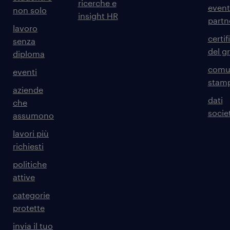
ricerche e
event
non solo
insight HR
partn
lavoro
certif
senza
del g
diploma
comun
eventi
stam
aziende
dati
che
societ
assumono
lavori più
richiesti
politiche
attive
categorie
protette
invia il tuo