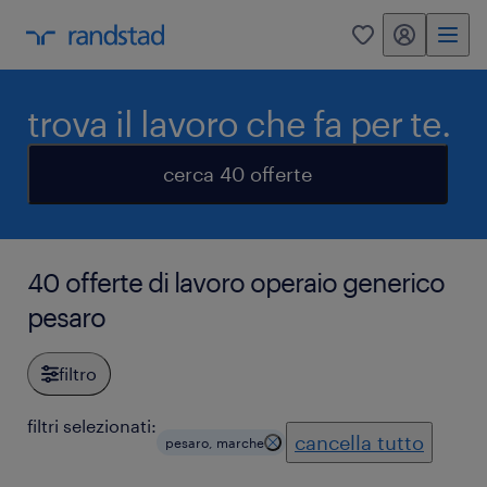
my randstad
0
trova il lavoro che fa per te.
cerca 40 offerte
40 offerte di lavoro operaio generico
pesaro
filtro
filtri selezionati:
cancella tutto
pesaro, marche