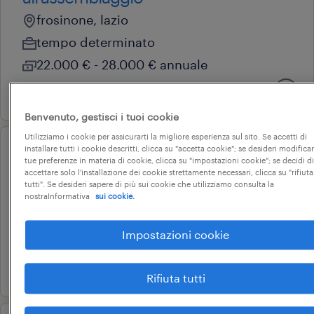
frosinone, lazio
tempo determinato
22.000 € - 28.000 € annuale
14 luglio 2026
Benvenuto, gestisci i tuoi cookie
Utilizziamo i cookie per assicurarti la migliore esperienza sul sito. Se accetti di
installare tutti i cookie descritti, clicca su "accetta cookie"; se desideri modificar
operational
tue preferenze in materia di cookie, clicca su "impostazioni cookie"; se decidi di
disegnatore meccanico
accettare solo l'installazione dei cookie strettamente necessari, clicca su "rifiuta
tutti". Se desideri sapere di più sui cookie che utilizziamo consulta la
frosinone, lazio
nostraInformativa
sui cookie.
altre tipologie contrattuali
Impostazioni cookie
22.000 € - 28.000 € annuale
21 luglio 2026
Rifiuta tutti