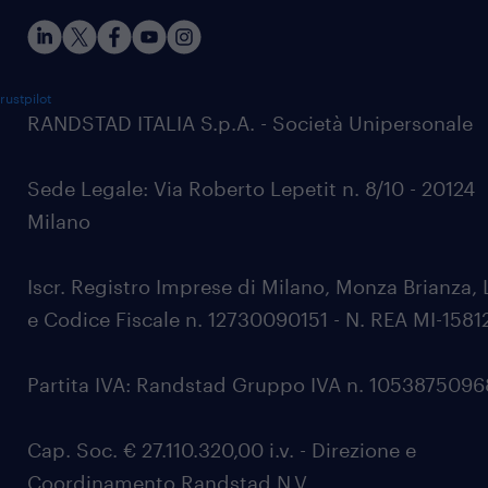
rustpilot
RANDSTAD ITALIA S.p.A. - Società Unipersonale
Sede Legale: Via Roberto Lepetit n. 8/10 - 20124
Milano
Iscr. Registro Imprese di Milano, Monza Brianza, 
e Codice Fiscale n. 12730090151 - N. REA MI-1581
Partita IVA: Randstad Gruppo IVA n. 105387509
Cap. Soc. € 27.110.320,00 i.v. - Direzione e
Coordinamento Randstad N.V.