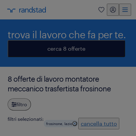
my randstad
0
trova il lavoro che fa per te.
cerca 8 offerte
8 offerte di lavoro montatore
meccanico trasfertista frosinone
filtro
filtri selezionati:
cancella tutto
frosinone, lazio