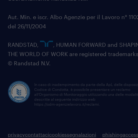
Aut. Min. e iscr. Albo Agenzie per il Lavoro n° 11
del 26/11/2004
RANDSTAD,
, HUMAN FORWARD and SHAPI
THE WORLD OF WORK are registered trademarks
© Randstad N.V.
In caso di inadempimento da parte della ApL delle disposiz
Codice di Condotta, è possibile presentare un reclamo
all’Organismo di Monitoraggio utilizzando una delle modali
descritte al seguente indirizzo web
https://odm-agenzielavoro.it/reclami
.
privacy
contattaci
cookies
segnalazioni
phishing
access