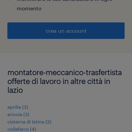
momento
crea un account
montatore-meccanico-trasfertista
offerte di lavoro in altre città in
lazio
aprilia
(
3
)
ariccia
(
3
)
cisterna di latina
(
3
)
colleferro
(
4
)