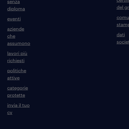
senza
del g
diploma
comun
eventi
stam
aziende
dati
che
societ
assumono
lavori più
richiesti
politiche
attive
categorie
protette
invia il tuo
cv