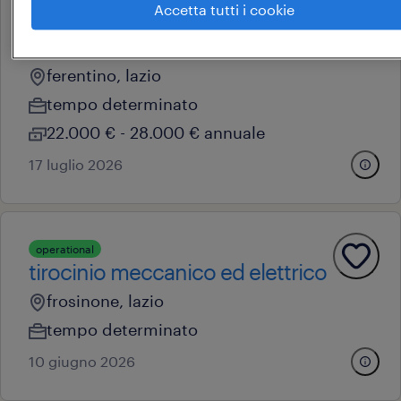
Accetta tutti i cookie
operational
manutentore meccanico
ferentino, lazio
tempo determinato
22.000 € - 28.000 € annuale
17 luglio 2026
operational
tirocinio meccanico ed elettrico
frosinone, lazio
tempo determinato
10 giugno 2026