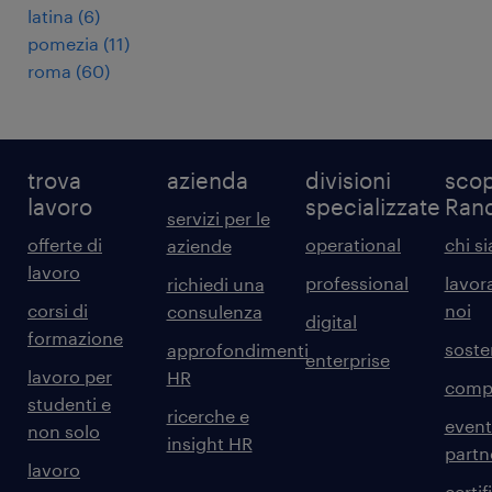
latina
(
6
)
pomezia
(
11
)
roma
(
60
)
trova
azienda
divisioni
scop
lavoro
specializzate
Ran
servizi per le
offerte di
operational
chi s
aziende
lavoro
professional
lavor
richiedi una
corsi di
noi
consulenza
digital
formazione
sosten
approfondimenti
enterprise
lavoro per
HR
comp
studenti e
ricerche e
event
non solo
insight HR
partn
lavoro
certif