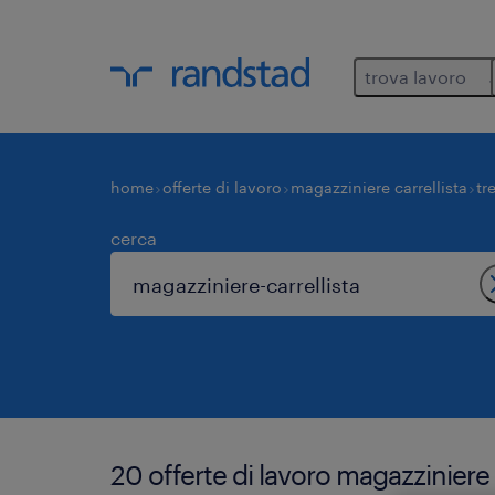
trova lavoro
home
offerte di lavoro
magazziniere carrellista
tr
cerca
20 offerte di lavoro magazziniere c