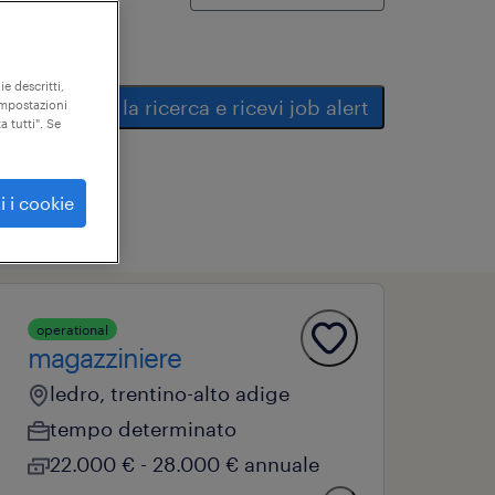
ie descritti,
salva la ricerca e ricevi job alert
"impostazioni
a tutti". Se
i i cookie
operational
magazziniere
ledro, trentino-alto adige
tempo determinato
22.000 € - 28.000 € annuale