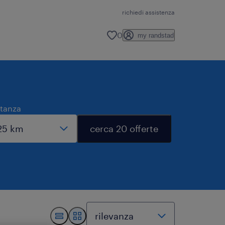
richiedi assistenza
0
my randstad
stanza
cerca 20 offerte