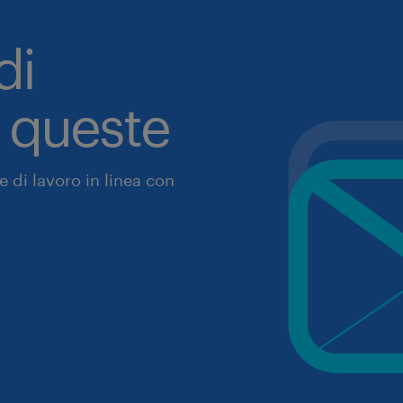
di
a queste
 di lavoro in linea con