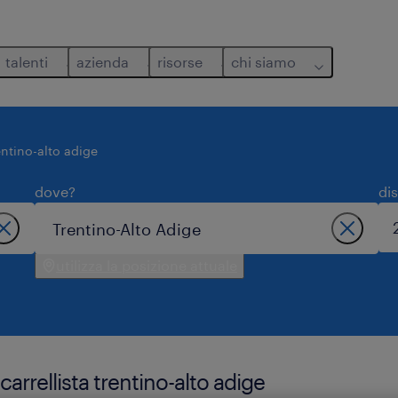
talenti
azienda
risorse
chi siamo
entino-alto adige
dove?
di
utilizza la posizione attuale
arrellista trentino-alto adige