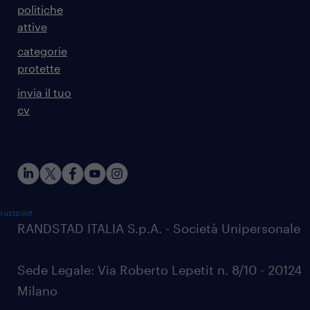
politiche
attive
categorie
protette
invia il tuo
cv
rustpilot
RANDSTAD ITALIA S.p.A. - Società Unipersonale
Sede Legale: Via Roberto Lepetit n. 8/10 - 20124
Milano