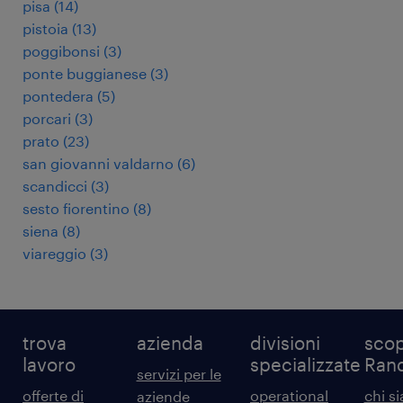
pisa
(
14
)
pistoia
(
13
)
poggibonsi
(
3
)
ponte buggianese
(
3
)
pontedera
(
5
)
porcari
(
3
)
prato
(
23
)
san giovanni valdarno
(
6
)
scandicci
(
3
)
sesto fiorentino
(
8
)
siena
(
8
)
viareggio
(
3
)
trova
azienda
divisioni
scop
lavoro
specializzate
Ran
servizi per le
offerte di
operational
chi s
aziende