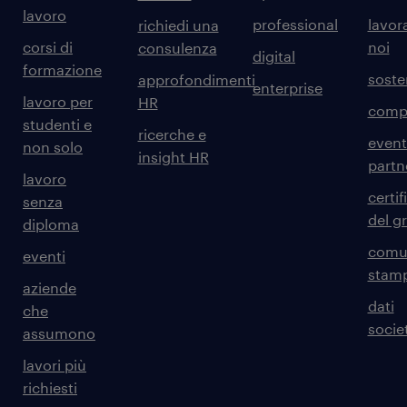
lavoro
professional
lavor
richiedi una
corsi di
noi
consulenza
digital
formazione
sosten
approfondimenti
enterprise
lavoro per
HR
comp
studenti e
ricerche e
event
non solo
insight HR
partn
lavoro
certif
senza
del g
diploma
comun
eventi
stam
aziende
dati
che
societ
assumono
lavori più
richiesti