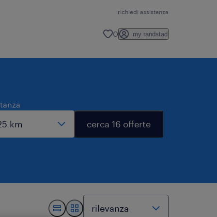
richiedi assistenza
0
my randstad
stanza
cerca 16 offerte