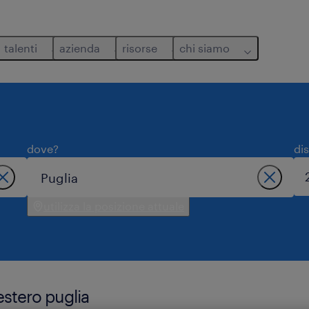
talenti
azienda
risorse
chi siamo
dove?
di
utilizza la posizione attuale
estero puglia