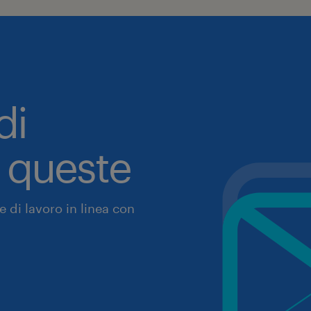
di
a queste
 di lavoro in linea con