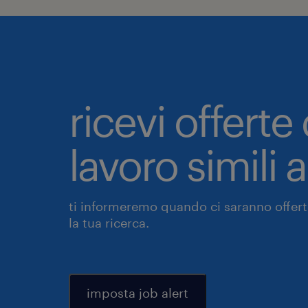
ricevi offerte 
lavoro simili 
ti informeremo quando ci saranno offerte
la tua ricerca.
imposta job alert