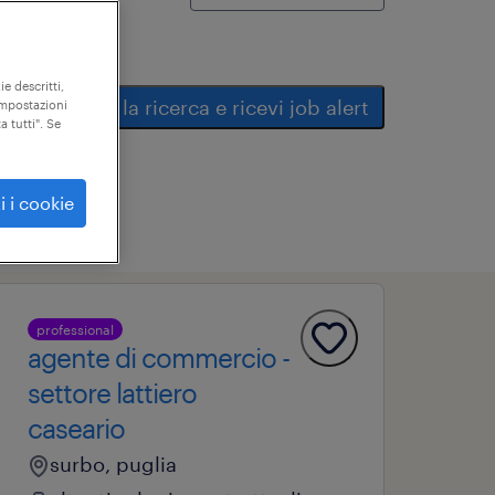
ie descritti,
salva la ricerca e ricevi job alert
"impostazioni
a tutti". Se
i i cookie
professional
agente di commercio -
settore lattiero
caseario
surbo, puglia