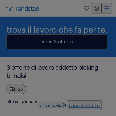
my randstad
0
trova il lavoro che fa per te.
cerca 3 offerte
3 offerte di lavoro addetto picking
brindisi
filtro
filtri selezionati:
cancella tutto
brindisi, puglia