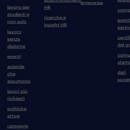
enterprise
lavoro per
HR
comp
studenti e
ricerche e
event
non solo
insight HR
partn
lavoro
certif
senza
del g
diploma
comun
eventi
stam
aziende
dati
che
societ
assumono
lavori più
richiesti
politiche
attive
categorie