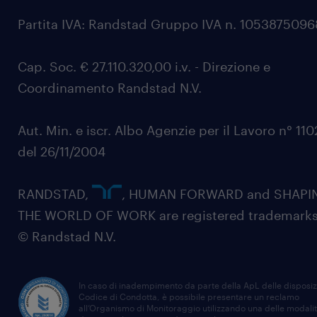
Partita IVA: Randstad Gruppo IVA n. 105387509
Cap. Soc. € 27.110.320,00 i.v. - Direzione e
Coordinamento Randstad N.V.
Aut. Min. e iscr. Albo Agenzie per il Lavoro n° 11
del 26/11/2004
RANDSTAD,
, HUMAN FORWARD and SHAPI
THE WORLD OF WORK are registered trademarks
© Randstad N.V.
In caso di inadempimento da parte della ApL delle disposiz
Codice di Condotta, è possibile presentare un reclamo
all’Organismo di Monitoraggio utilizzando una delle modali