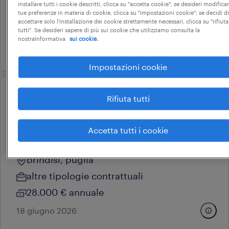
installare tutti i cookie descritti, clicca su "accetta cookie"; se desideri modificar
tempo determinato
tue preferenze in materia di cookie, clicca su "impostazioni cookie"; se decidi di
accettare solo l'installazione dei cookie strettamente necessari, clicca su "rifiuta
7 € - 9 € annuale
tutti". Se desideri sapere di più sui cookie che utilizziamo consulta la
nostraInformativa
sui cookie.
20 luglio 2026
Impostazioni cookie
professional
Rifiuta tutti
agente di commercio
plurimandatario - settore
Accetta tutti i cookie
ricambi
brindisi, puglia
altre tipologie contrattuali
28.000 € annuale
18 giugno 2026