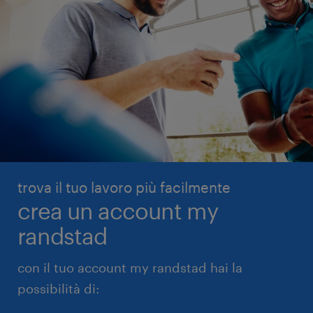
trova il tuo lavoro più facilmente
crea un account my
randstad
con il tuo account my randstad hai la
possibilità di: