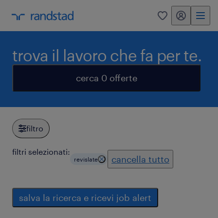
my randstad
0
trova il lavoro che fa per te.
cerca 0 offerte
filtro
filtri selezionati:
cancella tutto
revislate
salva la ricerca e ricevi job alert