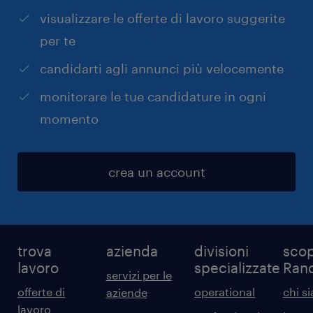
visualizzare le offerte di lavoro suggerite
per te
candidarti agli annunci più velocemente
monitorare le tue candidature in ogni
momento
crea un account
trova
azienda
divisioni
scop
lavoro
specializzate
Ran
servizi per le
offerte di
operational
chi s
aziende
lavoro