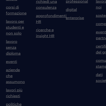
professional
lavor
richiedi una
corsi di
noi
consulenza
digital
formazione
sosten
approfondimenti
enterprise
lavoro per
HR
comp
studenti e
ricerche e
event
non solo
insight HR
partn
lavoro
certif
senza
del g
diploma
comun
eventi
stam
aziende
dati
che
societ
assumono
lavori più
richiesti
politiche