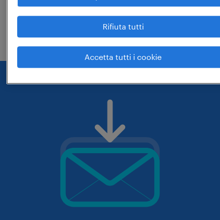
che hai digitato siano corrette. prova
Rifiuta tutti
eventualmente a cambiarle.
Accetta tutti i cookie