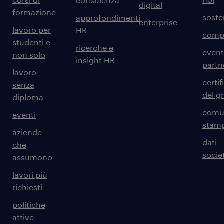
consulenza
digital
formazione
sosten
approfondimenti
enterprise
lavoro per
HR
comp
studenti e
ricerche e
event
non solo
insight HR
partn
lavoro
certif
senza
del g
diploma
comun
eventi
stam
aziende
dati
che
societ
assumono
lavori più
richiesti
politiche
attive