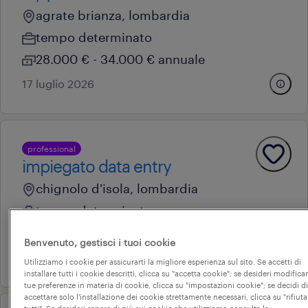
agrate brianza, lombardia
tempo determinato
28.000 € - 34.000 € annuale
17 luglio 2026
professional
impiegato data entry
chignolo d'isola, lombardia
tempo determinato
22.000 € - 28.000 € annuale
Benvenuto, gestisci i tuoi cookie
25 giugno 2026
Utilizziamo i cookie per assicurarti la migliore esperienza sul sito. Se accetti di
installare tutti i cookie descritti, clicca su "accetta cookie"; se desideri modificar
tue preferenze in materia di cookie, clicca su "impostazioni cookie"; se decidi di
accettare solo l'installazione dei cookie strettamente necessari, clicca su "rifiuta