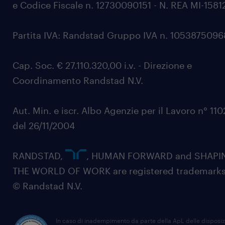
e Codice Fiscale n. 12730090151 - N. REA MI-1581
Partita IVA: Randstad Gruppo IVA n. 105387509
Cap. Soc. € 27.110.320,00 i.v. - Direzione e
Coordinamento Randstad N.V.
Aut. Min. e iscr. Albo Agenzie per il Lavoro n° 11
del 26/11/2004
RANDSTAD,
, HUMAN FORWARD and SHAPI
THE WORLD OF WORK are registered trademarks
© Randstad N.V.
In caso di inadempimento da parte della ApL delle disposiz