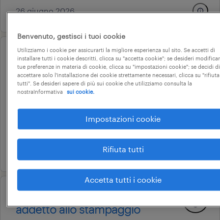
26 giugno 2026
Benvenuto, gestisci i tuoi cookie
Utilizziamo i cookie per assicurarti la migliore esperienza sul sito. Se accetti di
operational
installare tutti i cookie descritti, clicca su "accetta cookie"; se desideri modificar
addetto imballaggio
tue preferenze in materia di cookie, clicca su "impostazioni cookie"; se decidi di
accettare solo l'installazione dei cookie strettamente necessari, clicca su "rifiuta
prata di pordenone, friuli-venezia giulia
tutti". Se desideri sapere di più sui cookie che utilizziamo consulta la
nostraInformativa
sui cookie.
tempo determinato
22.000 € - 28.000 € annuale
Impostazioni cookie
friul intagli industries spa
Rifiuta tutti
10 luglio 2026
Accetta tutti i cookie
operational
addetto allo stampaggio