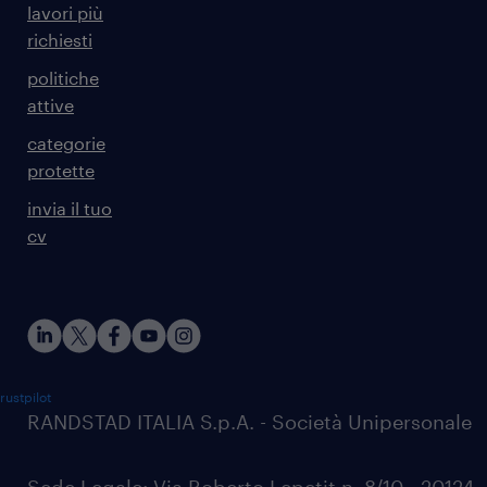
lavori più
richiesti
politiche
attive
categorie
protette
invia il tuo
cv
rustpilot
RANDSTAD ITALIA S.p.A. - Società Unipersonale