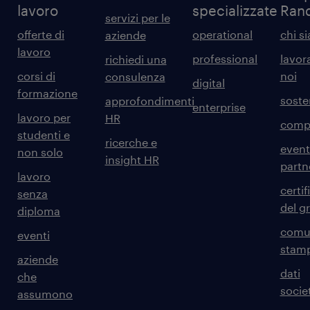
lavoro
specializzate
Ran
servizi per le
offerte di
operational
chi s
aziende
lavoro
professional
lavor
richiedi una
corsi di
noi
consulenza
digital
formazione
sosten
approfondimenti
enterprise
lavoro per
HR
comp
studenti e
ricerche e
event
non solo
insight HR
partn
lavoro
certif
senza
del g
diploma
comun
eventi
stam
aziende
dati
che
societ
assumono