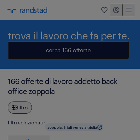
my randstad
0
trova il lavoro che fa per te.
cerca 166 offerte
166 offerte di lavoro addetto back
office zoppola
filtro
filtri selezionati:
zoppola, friuli venezia giulia