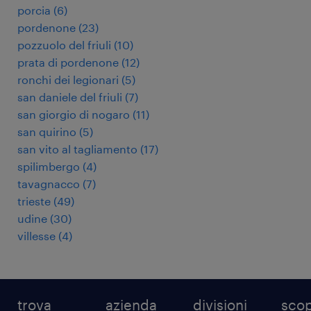
porcia
(
6
)
pordenone
(
23
)
pozzuolo del friuli
(
10
)
prata di pordenone
(
12
)
ronchi dei legionari
(
5
)
san daniele del friuli
(
7
)
san giorgio di nogaro
(
11
)
san quirino
(
5
)
san vito al tagliamento
(
17
)
spilimbergo
(
4
)
tavagnacco
(
7
)
trieste
(
49
)
udine
(
30
)
villesse
(
4
)
trova
azienda
divisioni
scop