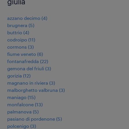
giulia
azzano decimo
(
4
)
brugnera
(
5
)
buttrio
(
4
)
codroipo
(
11
)
cormons
(
3
)
fiume veneto
(
6
)
fontanafredda
(
22
)
gemona del friuli
(
3
)
gorizia
(
12
)
magnano in riviera
(
3
)
malborghetto valbruna
(
3
)
maniago
(
15
)
monfalcone
(
13
)
palmanova
(
5
)
pasiano di pordenone
(
5
)
polcenigo
(
3
)