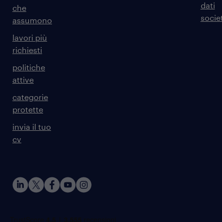
dati
che
societ
assumono
lavori più
richiesti
politiche
attive
categorie
protette
invia il tuo
cv