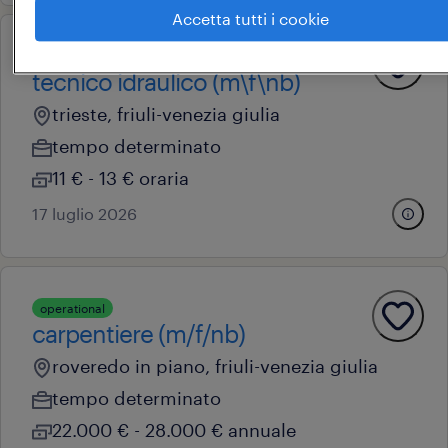
Accetta tutti i cookie
operational
tecnico idraulico (m\f\nb)
trieste, friuli-venezia giulia
tempo determinato
11 € - 13 € oraria
17 luglio 2026
operational
carpentiere (m/f/nb)
roveredo in piano, friuli-venezia giulia
tempo determinato
22.000 € - 28.000 € annuale