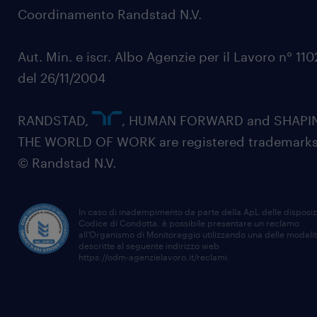
Coordinamento Randstad N.V.
Aut. Min. e iscr. Albo Agenzie per il Lavoro n° 11
del 26/11/2004
RANDSTAD,
, HUMAN FORWARD and SHAPI
THE WORLD OF WORK are registered trademarks
© Randstad N.V.
In caso di inadempimento da parte della ApL delle disposiz
Codice di Condotta, è possibile presentare un reclamo
all’Organismo di Monitoraggio utilizzando una delle modali
descritte al seguente indirizzo web
https://odm-agenzielavoro.it/reclami
.