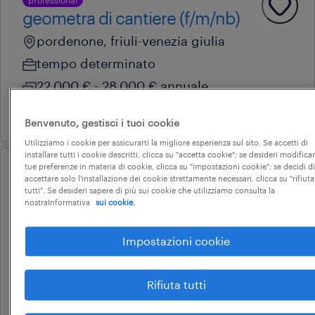
professional
geometra di cantiere (f/m/nb)
pordenone, friuli-venezia giulia
tempo determinato
22.000 € - 28.000 € annuale
31 luglio 2026
Benvenuto, gestisci i tuoi cookie
Utilizziamo i cookie per assicurarti la migliore esperienza sul sito. Se accetti di
installare tutti i cookie descritti, clicca su "accetta cookie"; se desideri modificar
tue preferenze in materia di cookie, clicca su "impostazioni cookie"; se decidi di
operational
accettare solo l'installazione dei cookie strettamente necessari, clicca su "rifiuta
operaio di carpenteria (m/f/nb)
tutti". Se desideri sapere di più sui cookie che utilizziamo consulta la
nostraInformativa
sui cookie.
roveredo in piano, friuli-venezia giulia
tempo determinato
Impostazioni cookie
22.000 € - 28.000 € annuale
Rifiuta tutti
28 luglio 2026