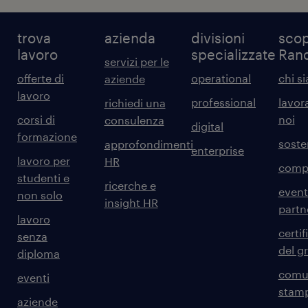
trova
azienda
divisioni
scop
lavoro
specializzate
Ran
servizi per le
offerte di
operational
chi s
aziende
lavoro
professional
lavor
richiedi una
corsi di
noi
consulenza
digital
formazione
sosten
approfondimenti
enterprise
lavoro per
HR
comp
studenti e
ricerche e
event
non solo
insight HR
partn
lavoro
certif
senza
del g
diploma
comun
eventi
stam
aziende