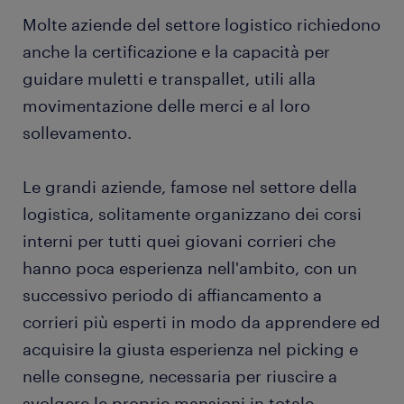
Molte aziende del settore logistico richiedono
gestione delle telefonate: questo professionista
a volte svolge attività di ricezione di telefonate
anche la certificazione e la capacità per
da parte dei clienti. In questo caso è necessario
guidare muletti e transpallet, utili alla
che conosca i servizi forniti dall'azienda e
movimentazione delle merci e al loro
sappia spiegare il processo di consegna e
sollevamento.
comunicare correttamente con i clienti sui
luoghi e gli orari di ritiro.
Le grandi aziende, famose nel settore della
logistica, solitamente organizzano dei corsi
interni per tutti quei giovani corrieri che
hanno poca esperienza nell'ambito, con un
successivo periodo di affiancamento a
corrieri più esperti in modo da apprendere ed
acquisire la giusta esperienza nel picking e
nelle consegne, necessaria per riuscire a
svolgere le proprie mansioni in totale