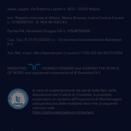
Sede Legale: Via Roberto Lepetit n. 8/10 - 20124 Milano
Iscr. Registro Imprese di Milano, Monza Brianza, Lodi e Codice Fiscale
n. 12730090151 - N. REA MI-1581244
Partita IVA: Randstad Gruppo IVA n. 10538750968
Cap. Soc. € 27.110.320,00 i.v. - Direzione e Coordinamento Randstad
N.V.
Aut. Min. e iscr. Albo Agenzie per il Lavoro n° 1102-SG del 26/11/2004
RANDSTAD,
, HUMAN FORWARD and SHAPING THE WORLD
OF WORK are registered trademarks of © Randstad N.V.
In caso di inadempimento da parte della ApL delle
disposizioni del Codice di Condotta, è possibile
presentare un reclamo all’Organismo di Monitoraggio
utilizzando una delle modalità descritte al seguente
indirizzo web
https://odm-agenzielavoro.it/reclami
.