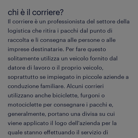
corriere stipendio
chi è il corriere?
Il corriere è un professionista del settore della
tipi di corriere
logistica che ritira i pacchi dal punto di
raccolta e li consegna alle persone o alle
lavorare come corriere
imprese destinatarie. Per fare questo
solitamente utilizza un veicolo fornito dal
istruzione e competenze
datore di lavoro o il proprio veicolo,
soprattutto se impiegato in piccole aziende a
FAQ sul lavoro come corriere
conduzione familiare. Alcuni corrieri
utilizzano anche biciclette, furgoni o
motociclette per consegnare i pacchi e,
generalmente, portano una divisa su cui
viene applicato il logo dell'azienda per la
quale stanno effettuando il servizio di