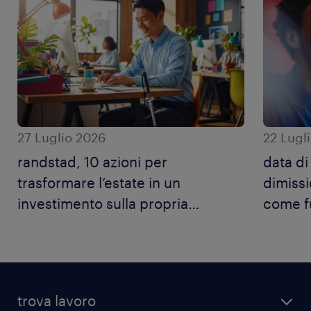
27 Luglio 2026
22 Lugl
randstad, 10 azioni per
data di
trasformare l’estate in un
dimissi
investimento sulla propria
come f
carriera.
trova lavoro