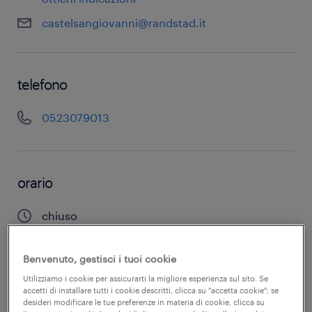
castelsangiovanni@randstad.it
telefono
0523079013
orario
chiuso
mostra dettagli apertura
Benvenuto, gestisci i tuoi cookie
Utilizziamo i cookie per assicurarti la migliore esperienza sul sito. Se
accetti di installare tutti i cookie descritti, clicca su "accetta cookie"; se
desideri modificare le tue preferenze in materia di cookie, clicca su