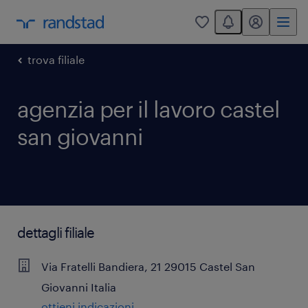
You have 0 unread
my randstad
0
trova filiale
agenzia per il lavoro castel
san giovanni
dettagli filiale
Via Fratelli Bandiera, 21
29015
Castel San
Giovanni
Italia
ottieni indicazioni