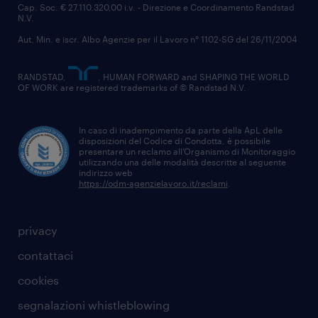
Cap. Soc. € 27.110.320,00 i.v. - Direzione e Coordinamento Randstad
N.V.
Aut. Min. e iscr. Albo Agenzie per il Lavoro n° 1102-SG del 26/11/2004
RANDSTAD,
, HUMAN FORWARD and SHAPING THE WORLD
OF WORK are registered trademarks of © Randstad N.V.
In caso di inadempimento da parte della ApL delle
disposizioni del Codice di Condotta, è possibile
presentare un reclamo all’Organismo di Monitoraggio
utilizzando una delle modalità descritte al seguente
indirizzo web
https://odm-agenzielavoro.it/reclami
.
privacy
contattaci
cookies
segnalazioni whistleblowing