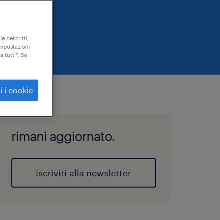
ie descritti,
"impostazioni
a tutti". Se
i i cookie
rimani aggiornato.
iscriviti alla newsletter