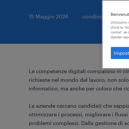
Benvenuto
15 Maggio 2024
condividi sui socia
Utilizziamo i
clicca su "a
cookie"; se d
desideri sap
Impost
Le competenze digitali compaiono in cima 
richieste nel mondo del lavoro, non solo 
informatico, ma anche per coloro che ric
Le aziende cercano candidati che sappian
ottimizzare i processi, migliorare i fluss
problemi complessi. Dalla gestione di sof