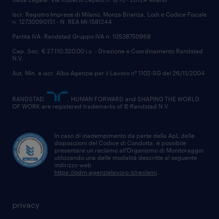
Iscr. Registro Imprese di Milano, Monza Brianza, Lodi e Codice Fiscale
n. 12730090151 - N. REA MI-1581244
Partita IVA: Randstad Gruppo IVA n. 10538750968
Cap. Soc. € 27.110.320,00 i.v. - Direzione e Coordinamento Randstad
N.V.
Aut. Min. e iscr. Albo Agenzie per il Lavoro n° 1102-SG del 26/11/2004
RANDSTAD,
, HUMAN FORWARD and SHAPING THE WORLD
OF WORK are registered trademarks of © Randstad N.V.
In caso di inadempimento da parte della ApL delle
disposizioni del Codice di Condotta, è possibile
presentare un reclamo all’Organismo di Monitoraggio
utilizzando una delle modalità descritte al seguente
indirizzo web
https://odm-agenzielavoro.it/reclami
.
privacy