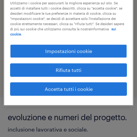
supporto per la selezione dei candidati
Utilizziamo i cookie per assicurarti la migliore esperienza sul sito. Se
accetti di installare tutti i cookie descritti, clicca su "accetta cookie"; se
migranti
desideri modificare le tue preferenze in materia di cookie, clicca su
"impostazioni cookie"; se decidi di accettare solo l'installazione dei
creazione di un percorso formativo
cookie strettamente necessari, clicca su "rifiuta tutti". Se desideri sapere
di più sui cookie che utilizziamo consulta la nostraInformativa
sui
(tecnico e attitudinale)
cookie.
accompagnamento dei candidati per
Impostazioni cookie
l’inserimento in azienda
visibilità a livello nazionale e
Rifiuta tutti
internazionale
Accetta tutti i cookie
evoluzione e numeri del progetto.
inclusione lavorativa e sociale.