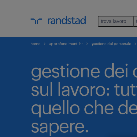
trova lavoro
home
approfondimenti hr
gestione del personale
gestione dei c
sul lavoro: tu
quello che de
sapere.