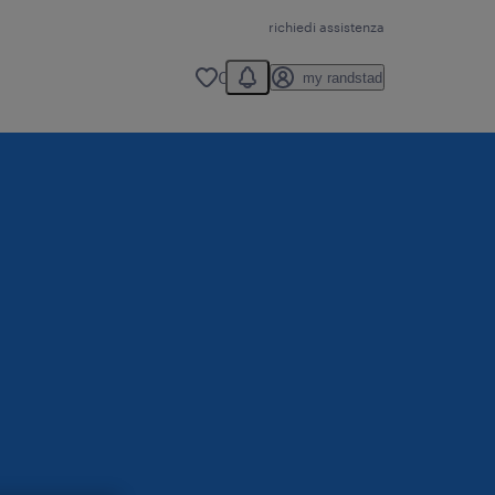
richiedi assistenza
You have 0 unread notification
0
my randstad