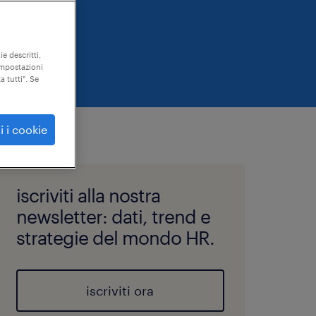
ie descritti,
"impostazioni
a tutti". Se
i i cookie
iscriviti alla nostra
newsletter: dati, trend e
strategie del mondo HR.
iscriviti ora