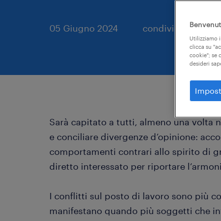
Benvenuto
05 Giugno 2024
condividi sui socia
Utilizziamo i
clicca su "a
cookie"; se d
desideri sap
Impost
Sarà capitato a tutti, almeno una volta n
e conciliare divergenze d’opinione: acco
comportamenti contrari allo spirito di 
diretto interessato per riportare l’armon
I conflitti sul posto di lavoro sono più 
manifestano quando più soggetti che in