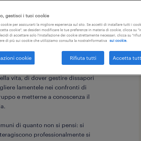
, gestisci i tuoi cookie
l:
 cookie per assicurarti la migliore esperienza sul sito. Se accetti di installare tutti i cook
ccetta cookie"; se desideri modificare le tue preferenze in materia di cookie, clicca su 
ecidi di accettare solo l'installazione dei cookie strettamente necessari, clicca su "rifiut
ere di più sui cookie che utilizziamo consulta la nostraInformativa
sui cookie.
azioni cookie
Rifiuta tutti
Accetta tutt
ella vita, di dover gestire dissapori
gliere lamentele nei confronti di
gruppo e metterne a conoscenza il
ia.
comuni di quanto non si pensi: si
teragiscono professionalmente si