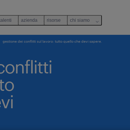
talenti
azienda
risorse
chi siamo
gestione dei conflitti sul lavoro: tutto quello che devi sapere.
onflitti
tto
vi