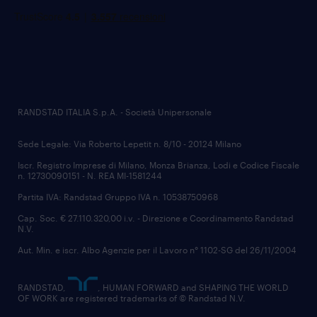
RANDSTAD ITALIA S.p.A. - Società Unipersonale
Sede Legale: Via Roberto Lepetit n. 8/10 - 20124 Milano
Iscr. Registro Imprese di Milano, Monza Brianza, Lodi e Codice Fiscale
n. 12730090151 - N. REA MI-1581244
Partita IVA: Randstad Gruppo IVA n. 10538750968
Cap. Soc. € 27.110.320,00 i.v. - Direzione e Coordinamento Randstad
N.V.
Aut. Min. e iscr. Albo Agenzie per il Lavoro n° 1102-SG del 26/11/2004
RANDSTAD,
, HUMAN FORWARD and SHAPING THE WORLD
OF WORK are registered trademarks of © Randstad N.V.