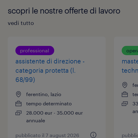
scopri le nostre offerte di lavoro
vedi tutto
professional
oper
assistente di direzione -
maste
categoria protetta (l.
techn
68/99)
fe
ferentino, lazio
te
tempo determinato
33
an
28.000 eur - 35.000 eur
annuale
pubblicato il 7 august 2026
pubbli