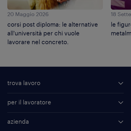
20 Maggio 2026
18 Sett
corsi post diploma: le alternative
le figu
all'università per chi vuole
metalm
lavorare nel concreto.
trova lavoro
per il lavoratore
azienda