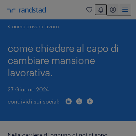
You have 0 unread
my randstad
0
come trovare lavoro
come chiedere al capo di
cambiare mansione
lavorativa.
27 Giugno 2024
condividi sui social:
Nella carriera di ognuno di noi ci sono