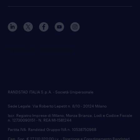
RANDSTAD ITALIA S.p.A. - Società Unipersonale
Sede Legale: Via Roberto Lepetit n. 8/10 - 20124 Milano
Iscr. Registro Imprese di Milano, Monza Brianza, Lodi e Codice Fiscale
n. 12730090151 - N. REA MI-1581244
Partita IVA: Randstad Gruppo IVA n. 10538750968
Cap. Soc. € 27.110.320,00 i.v. - Direzione e Coordinamento Randstad