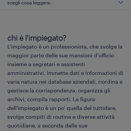
scegli cosa leggere:
quali ruoli ha l'impiegato?
impiegato stipendio
chi è l'impiegato?
L'impiegato è un professionista, che svolge la
tipi di impiegato
maggior parte delle sue mansioni d'ufficio
insieme a segretari e assistenti
lavorare come impiegato
amministrativi. Immette dati e informazioni di
varia natura nei database aziendali, riordina e
istruzione e competenze
gestisce la corrispondenza, organizza gli
archivi, compila rapporti. La figura
FAQ sul lavoro come impiegato
dell'impiegato è un po' quella del tuttofare,
svolge compiti di routine e diverse attività
quotidiane, a seconda delle sue