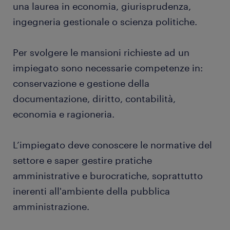
magazzino di cancelleria, oltre a provvedere ai
una laurea in economia, giurisprudenza,
necessari approvvigionamenti.
ingegneria gestionale o scienza politiche.
controllare la corrispondenza: in alcuni uffici gli
impiegati ricevono la posta e i pacchi inviati
Per svolgere le mansioni richieste ad un
all'azienda. Tra i loro compiti ci può essere
impiegato sono necessarie competenze in:
quindi lo smistamento dei pacchi e l’invio ai
conservazione e gestione della
reparti competenti.
documentazione, diritto, contabilità,
economia e ragioneria.
L’impiegato deve conoscere le normative del
settore e saper gestire pratiche
amministrative e burocratiche, soprattutto
inerenti all'ambiente della pubblica
amministrazione.