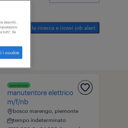
ie descritti,
salva la ricerca e ricevi job alert
"impostazioni
a tutti". Se
i i cookie
operational
manutentore elettrico
m/f/nb
bosco marengo, piemonte
tempo indeterminato