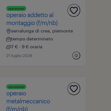
operational
operaio addetto al
montaggio (f/m/nb)
serralunga di crea, piemonte
tempo determinato
7 € - 9 € oraria
21 luglio 2026
operational
operaio
metalmeccanico
(f/m/nb)