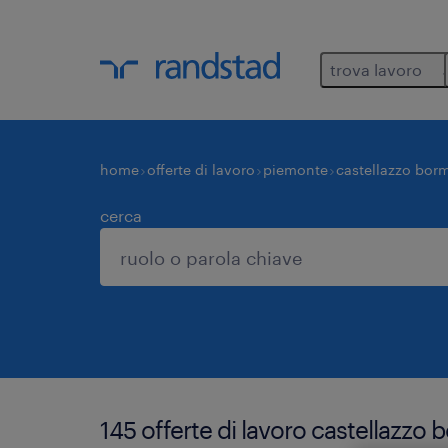
trova lavoro
home
offerte di lavoro
piemonte
castellazzo bor
cerca
145 offerte di lavoro castellazzo 