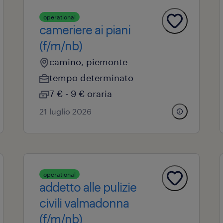
operational
cameriere ai piani
(f/m/nb)
camino, piemonte
tempo determinato
7 € - 9 € oraria
21 luglio 2026
operational
addetto alle pulizie
civili valmadonna
(f/m/nb)