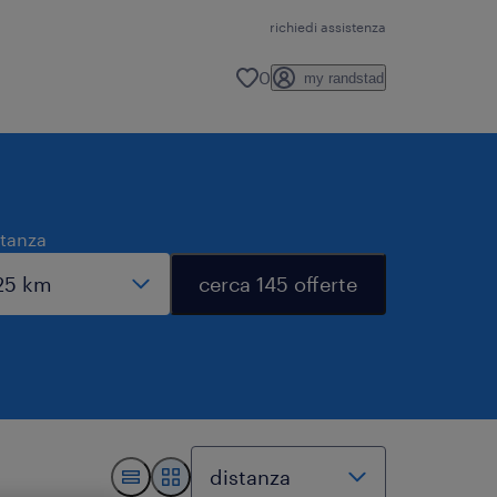
richiedi assistenza
0
my randstad
stanza
cerca 145 offerte