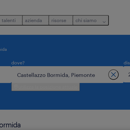
talenti
azienda
risorse
chi siamo
mida
dove?
di
utilizza la posizione attuale
bormida