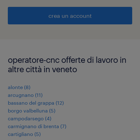
crea un account
operatore-cnc offerte di lavoro in
altre città in veneto
alonte
(
8
)
arcugnano
(
11
)
bassano del grappa
(
12
)
borgo valbelluna
(
5
)
campodarsego
(
4
)
carmignano di brenta
(
7
)
cartigliano
(
5
)