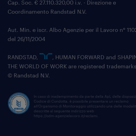
Cap. Soc. € 27.110.320,00 i.v. - Direzione e
Coordinamento Randstad N.V.
Aut. Min. e iscr. Albo Agenzie per il Lavoro n° 11
del 26/11/2004
RANDSTAD,
, HUMAN FORWARD and SHAPI
THE WORLD OF WORK are registered trademarks
© Randstad N.V.
In caso di inadempimento da parte della ApL delle disposiz
Codice di Condotta, è possibile presentare un reclamo
all’Organismo di Monitoraggio utilizzando una delle modali
descritte al seguente indirizzo web
https://odm-agenzielavoro.it/reclami
.