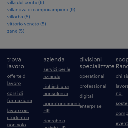
villa del conte
(
6
)
villanova di camposampiero
(
9
)
villorba
(
5
)
vittorio veneto
(
5
)
zanè
(
5
)
trova
azienda
divisioni
scop
lavoro
specializzate
Ran
servizi per le
offerte di
operational
chi s
aziende
lavoro
professional
lavor
richiedi una
corsi di
noi
consulenza
digital
formazione
sosten
approfondimenti
enterprise
lavoro per
HR
comp
studenti e
ricerche e
event
non solo
insight HR