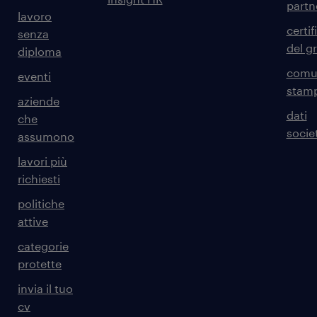
partn
lavoro
certif
senza
del g
diploma
comun
eventi
stam
aziende
dati
che
societ
assumono
lavori più
richiesti
politiche
attive
categorie
protette
invia il tuo
cv