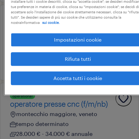
installare tutti i cookie descritti, clicca su "accetta cookie"; se desideri modificar
tue preferenze in materia di cookie, clicca su "impostazioni cookie"; se decidi di
accettare solo l'installazione dei cookie strettamente necessari, clicca su "rifiuta
tutti". Se desideri sapere di più sui cookie che utilizziamo consulta la
operational
nostraInformativa
sui cookie.
operatore cnc (m/f/nb)
vicenza, veneto
Impostazioni cookie
tempo determinato
22.000 € - 28.000 € annuale
Rifiuta tutti
15 giugno 2026
Accetta tutti i cookie
operational
operatore presse cnc (f/m/nb)
montecchio maggiore, veneto
tempo determinato
28.000 € - 34.000 € annuale