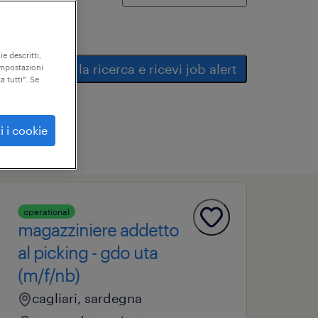
ie descritti,
salva la ricerca e ricevi job alert
"impostazioni
a tutti". Se
i i cookie
operational
magazziniere addetto
al picking - gdo uta
(m/f/nb)
cagliari, sardegna