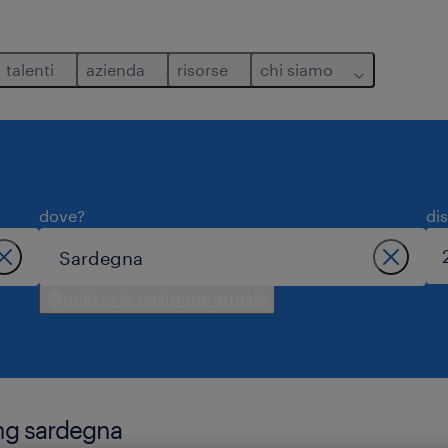
talenti
azienda
risorse
chi siamo
dove?
di
utilizza la posizione attuale
ing sardegna