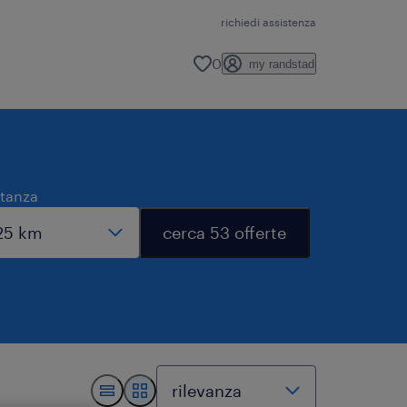
richiedi assistenza
0
my randstad
stanza
cerca 53 offerte