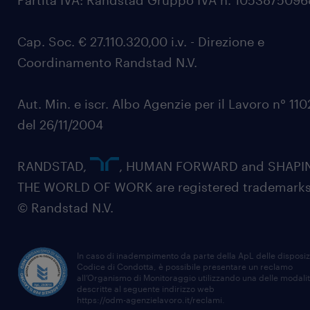
Partita IVA: Randstad Gruppo IVA n. 105387509
Cap. Soc. € 27.110.320,00 i.v. - Direzione e
Coordinamento Randstad N.V.
Aut. Min. e iscr. Albo Agenzie per il Lavoro n° 11
del 26/11/2004
RANDSTAD,
, HUMAN FORWARD and SHAPI
THE WORLD OF WORK are registered trademarks
© Randstad N.V.
In caso di inadempimento da parte della ApL delle disposiz
Codice di Condotta, è possibile presentare un reclamo
all’Organismo di Monitoraggio utilizzando una delle modali
descritte al seguente indirizzo web
https://odm-agenzielavoro.it/reclami
.