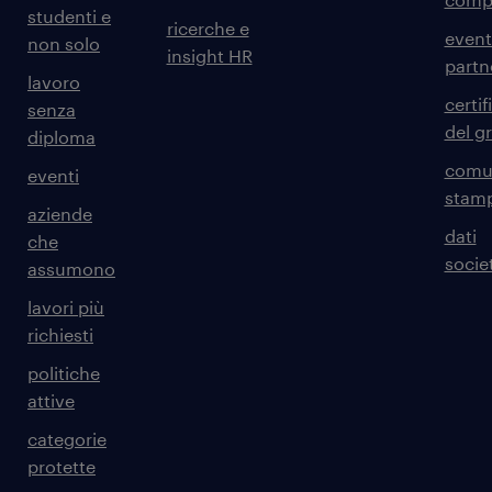
studenti e
ricerche e
event
non solo
insight HR
partn
lavoro
certif
senza
del g
diploma
comun
eventi
stam
aziende
dati
che
societ
assumono
lavori più
richiesti
politiche
attive
categorie
protette