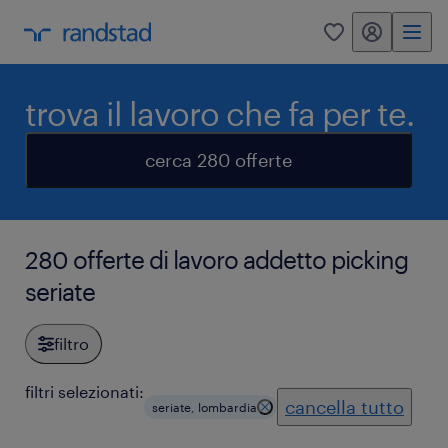
my randstad
0
trova il lavoro che fa per te.
cerca 280 offerte
280 offerte di lavoro addetto picking
seriate
filtro
filtri selezionati:
cancella tutto
seriate, lombardia