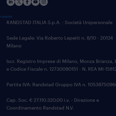
rustpilot
RANDSTAD ITALIA S.p.A. - Società Unipersonale
Sede Legale: Via Roberto Lepetit n. 8/10 - 20124
Milano
Iscr. Registro Imprese di Milano, Monza Brianza, 
e Codice Fiscale n. 12730090151 - N. REA MI-1581
Partita IVA: Randstad Gruppo IVA n. 105387509
Cap. Soc. € 27.110.320,00 i.v. - Direzione e
Coordinamento Randstad N.V.