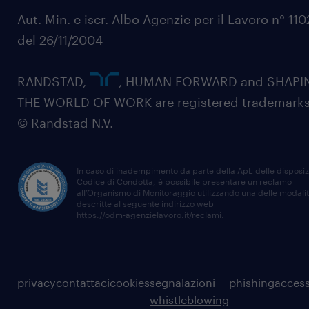
Aut. Min. e iscr. Albo Agenzie per il Lavoro n° 11
del 26/11/2004
RANDSTAD,
, HUMAN FORWARD and SHAPI
THE WORLD OF WORK are registered trademarks
© Randstad N.V.
In caso di inadempimento da parte della ApL delle disposiz
Codice di Condotta, è possibile presentare un reclamo
all’Organismo di Monitoraggio utilizzando una delle modali
descritte al seguente indirizzo web
https://odm-agenzielavoro.it/reclami
.
privacy
contattaci
cookies
segnalazioni
phishing
access
whistleblowing