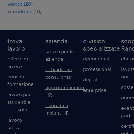
varese
(
20
)
vimodrone
(
16
)
trova
azienda
divisioni
scop
lavoro
specializzate
Ran
servizi per le
offerte di
operational
chi s
aziende
lavoro
professional
lavor
richiedi una
corsi di
noi
consulenza
digital
formazione
sosten
approfondimenti
enterprise
lavoro per
HR
comp
studenti e
ricerche e
event
non solo
insight HR
partn
lavoro
certif
senza
del g