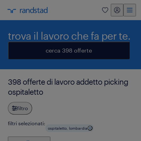
my randstad
0
trova il lavoro che fa per te.
cerca 398 offerte
398 offerte di lavoro addetto picking
ospitaletto
filtro
filtri selezionati:
ospitaletto, lombardia