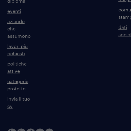
diploma
comun
eventi
stam
aziende
dati
che
societ
assumono
lavori più
richiesti
politiche
attive
categorie
protette
invia il tuo
cv