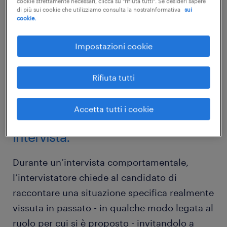
cookie strettamente necessari, clicca su "rifiuta tutti". Se desideri sapere
di più sui cookie che utilizziamo consulta la nostraInformativa
sui
cookie.
Impostazioni cookie
Rifiuta tutti
Accetta tutti i cookie
i diversi metodi e tecniche di
intervista.
Durante un’intervista comportamentale,
l’intervistatore chiede al candidato di
raccontare una situazione specifica realmente
vissuta in passato - in qualche modo legata al
ruolo per cui si è proposto - invitandolo a