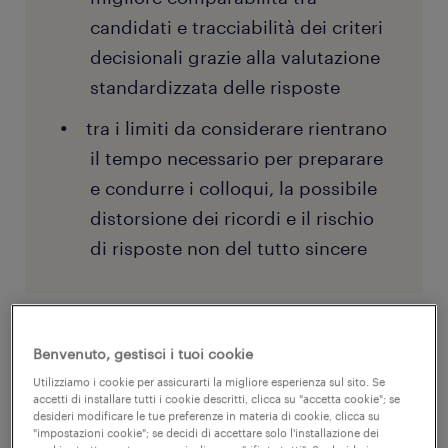
candidati e tracciabilità dei criteri
decisionali grazie alla valutazione
standardizzata delle risposte
tra i limiti da considerare rientrano
il tempo necessario per preparare
e condurre i colloqui, la possibile
distorsione dei ricordi e il rischio
di risposte non del tutto sincere
Benvenuto, gestisci i tuoi cookie
Utilizziamo i cookie per assicurarti la migliore esperienza sul sito. Se
accetti di installare tutti i cookie descritti, clicca su "accetta cookie"; se
desideri modificare le tue preferenze in materia di cookie, clicca su
"impostazioni cookie"; se decidi di accettare solo l'installazione dei