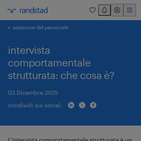
You have 0 unread
my randstad
0
selezione del personale
intervista
comportamentale
strutturata: che cosa è?
03 Dicembre 2025
condividi sui social:
L’intervista comportamentale strutturata è un