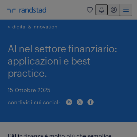
You have 0 unread
my randstad
0
digital & innovation
AI nel settore finanziario:
applicazioni e best
practice.
15 Ottobre 2025
condividi sui social:
L’AI in finanza è molto più che semplice