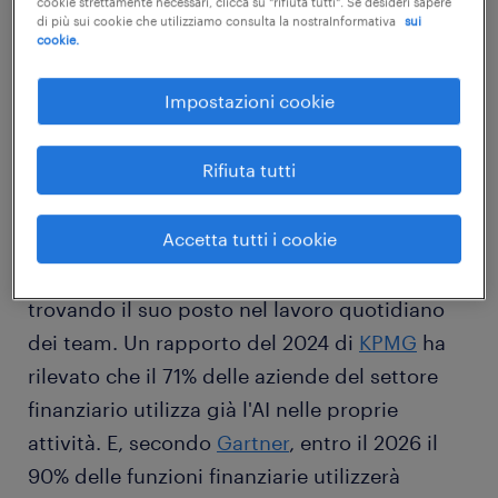
cookie strettamente necessari, clicca su "rifiuta tutti". Se desideri sapere
di più sui cookie che utilizziamo consulta la nostraInformativa
sui
cookie.
Impostazioni cookie
come sta influenzando
Rifiuta tutti
l'intelligenza artificiale il settore
finanziario?
Accetta tutti i cookie
L’intelligenza artificiale in finanza sta già
trovando il suo posto nel lavoro quotidiano
dei team. Un rapporto del 2024 di
KPMG
ha
rilevato che il 71% delle aziende del settore
finanziario utilizza già l'AI nelle proprie
attività. E, secondo
Gartner
, entro il 2026 il
90% delle funzioni finanziarie utilizzerà