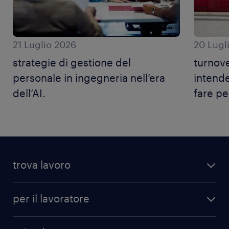
21 Luglio 2026
20 Lugl
strategie di gestione del
turnove
personale in ingegneria nell’era
intende
dell’AI.
fare pe
trova lavoro
per il lavoratore