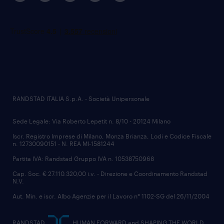
RANDSTAD ITALIA S.p.A. - Società Unipersonale
Sede Legale: Via Roberto Lepetit n. 8/10 - 20124 Milano
Iscr. Registro Imprese di Milano, Monza Brianza, Lodi e Codice Fiscale
n. 12730090151 - N. REA MI-1581244
Partita IVA: Randstad Gruppo IVA n. 10538750968
Cap. Soc. € 27.110.320,00 i.v. - Direzione e Coordinamento Randstad
N.V.
Aut. Min. e iscr. Albo Agenzie per il Lavoro n° 1102-SG del 26/11/2004
RANDSTAD,
, HUMAN FORWARD and SHAPING THE WORLD