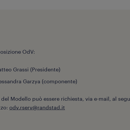
sizione OdV:
tteo Grassi (Presidente)
essandra Garzya (componente)
del Modello può essere richiesta, via e-mail, al seg
zzo:
odv.rserv@randstad.it