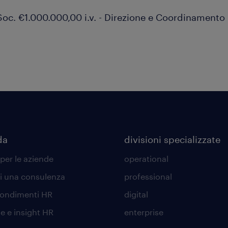
Soc. €1.000.000,00 i.v. - Direzione e Coordinamento
da
divisioni specializzate
 per le aziende
operational
di una consulenza
professional
ondimenti HR
digital
he e insight HR
enterprise