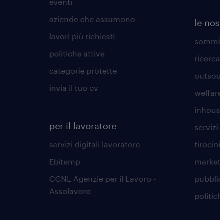
eventi
aziende che assumono
le nos
lavori più richiesti
sommin
politiche attive
ricerca
categorie protette
outsou
invia il tuo cv
welfar
inhous
per il lavoratore
servizi 
servizi digitali lavoratore
tirocin
Ebitemp
market
CCNL Agenzie per il Lavoro -
pubbli
Assolavoro
politic