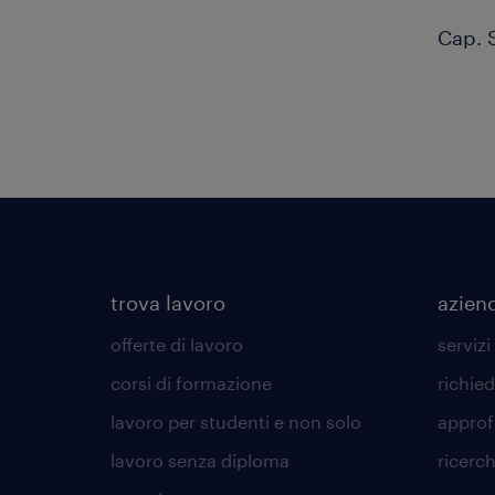
Cap. 
trova lavoro
azien
offerte di lavoro
servizi
corsi di formazione
richie
lavoro per studenti e non solo
approf
lavoro senza diploma
ricerc