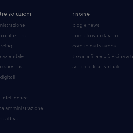
tre soluzioni
risorse
istrazione
blog e news
 e selezione
come trovare lavoro
rcing
comunicati stampa
e aziendale
trova la filiale più vicina a t
e services
scopri le filiali virtuali
digitali
i
 intelligence
ca amministrazione
he attive