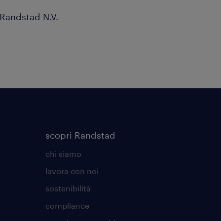
 Randstad N.V.
scopri Randstad
chi siamo
lavora con noi
sostenibilità
compliance