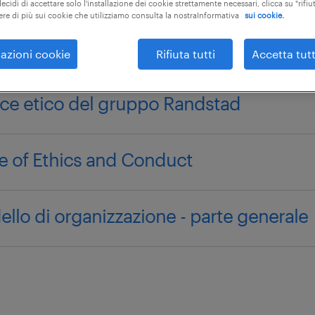
ecidi di accettare solo l'installazione dei cookie strettamente necessari, clicca su "rifiut
ere di più sui cookie che utilizziamo consulta la nostraInformativa
sui cookie.
azioni cookie
Rifiuta tutti
Accetta tutt
ce etico del gruppo Randstad
 of Ethics and Conduct
llo di organizzazione - parte generale