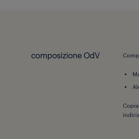
composizione OdV
Compo
Ma
Al
Copia 
indiri