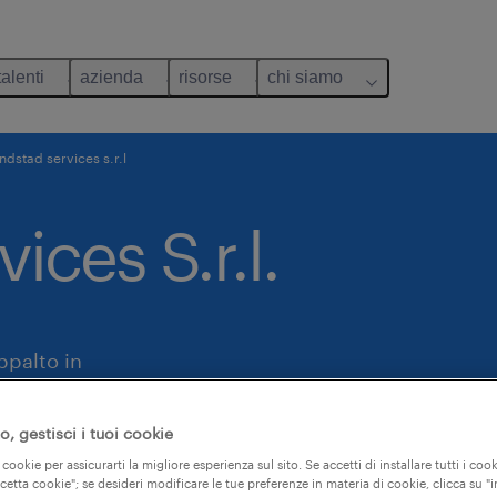
talenti
azienda
risorse
chi siamo
ndstad services s.r.l
ices S.r.l.
appalto in
, gestisci i tuoi cookie
 cookie per assicurarti la migliore esperienza sul sito. Se accetti di installare tutti i cook
ccetta cookie"; se desideri modificare le tue preferenze in materia di cookie, clicca su 