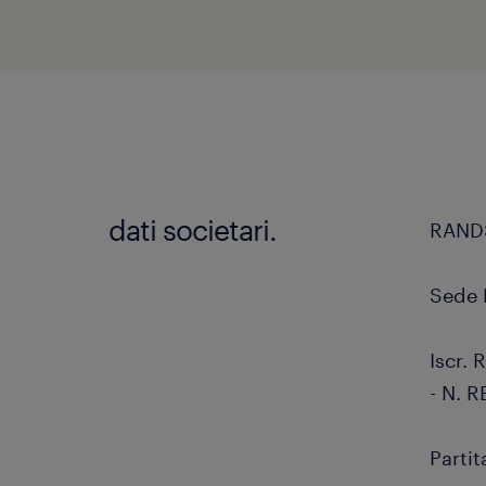
dati societari.
RANDS
Sede L
Iscr.
- N. 
Parti