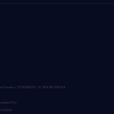
ce Fiscale n. 12730090151 - N. REA MI-1581244
andstad N.V.
6/11/2004