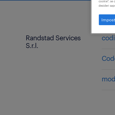
cookie"; se d
desideri sap
Impost
Randstad Services
codi
S.r.l.
Code
mode