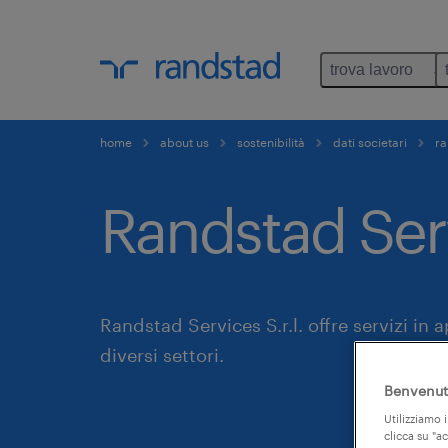
trova lavoro
home
about us
sostenibilità
dati societari
ra
Randstad Serv
Randstad Services S.r.l. offre servizi in 
diversi settori.
Benvenuto
Utilizziamo i
clicca su "a