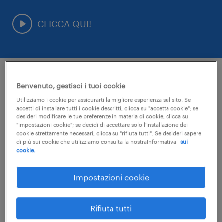
CLICCA QUI!
Benvenuto, gestisci i tuoi cookie
esprimi il tuo talento, vivi la tua
Utilizziamo i cookie per assicurarti la migliore esperienza sul sito. Se
passione: il tuo percorso con
accetti di installare tutti i cookie descritti, clicca su "accetta cookie"; se
Welding Art In Medical Industry.
desideri modificare le tue preferenze in materia di cookie, clicca su
"impostazioni cookie"; se decidi di accettare solo l'installazione dei
cookie strettamente necessari, clicca su "rifiuta tutti". Se desideri sapere
di più sui cookie che utilizziamo consulta la nostraInformativa
sui
formazione professionalizzante.
cookie.
i principali argomenti trattati saranno:
Impostazioni cookie
inserimento contrattuale.
principi fondamentali della saldatura;
inserimento presso la sede di Cusano di Zoppola
Rifiuta tutti
quando e dove.
(PN), tramite iniziale contratto di somministrazione
metodi e tecniche di saldatura;