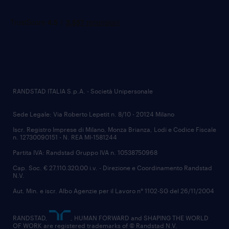
RANDSTAD ITALIA S.p.A. - Società Unipersonale
Sede Legale: Via Roberto Lepetit n. 8/10 - 20124 Milano
Iscr. Registro Imprese di Milano, Monza Brianza, Lodi e Codice Fiscale
n. 12730090151 - N. REA MI-1581244
Partita IVA: Randstad Gruppo IVA n. 10538750968
Cap. Soc. € 27.110.320,00 i.v. - Direzione e Coordinamento Randstad
N.V.
Aut. Min. e iscr. Albo Agenzie per il Lavoro n° 1102-SG del 26/11/2004
RANDSTAD,
, HUMAN FORWARD and SHAPING THE WORLD
OF WORK are registered trademarks of © Randstad N.V.