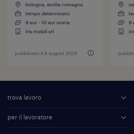
bologna, emilia-romagna
ve
tempo determinato
te
9 eur - 10 eur oraria
9 
iris mobili srl
ir
pubblicato il 8 august 2026
pubbli
trova lavoro
per il lavoratore