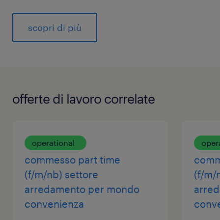
scopri di più
offerte di lavoro correlate
operational
oper
commesso part time
comm
(f/m/nb) settore
(f/m/
arredamento per mondo
arre
convenienza
conv