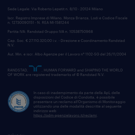
Sede Legale: Via Roberto Lepetit n. 8/10 - 20124 Milano
Iscr. Registro Imprese di Milano, Monza Brianza, Lodi e Codice Fiscale
n. 12730090151 - N. REA MI-1581244
Partita IVA: Randstad Gruppo IVA n. 10538750968
Cap. Soc. € 27.110.320,00 i.v. - Direzione e Coordinamento Randstad
N.V.
Aut. Min. e iscr. Albo Agenzie per il Lavoro n° 1102-SG del 26/11/2004
RANDSTAD,
, HUMAN FORWARD and SHAPING THE WORLD
OF WORK are registered trademarks of © Randstad N.V.
In caso di inadempimento da parte della ApL delle
disposizioni del Codice di Condotta, è possibile
presentare un reclamo all’Organismo di Monitoraggio
utilizzando una delle modalità descritte al seguente
indirizzo web
https://odm-agenzielavoro.it/reclami
.