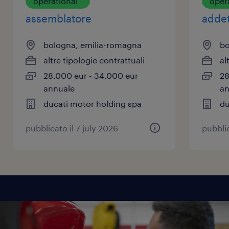
operational
oper
assemblatore
addet
bologna, emilia-romagna
bo
altre tipologie contrattuali
al
28.000 eur - 34.000 eur
28
annuale
an
ducati motor holding spa
du
pubblicato il 7 july 2026
pubblic