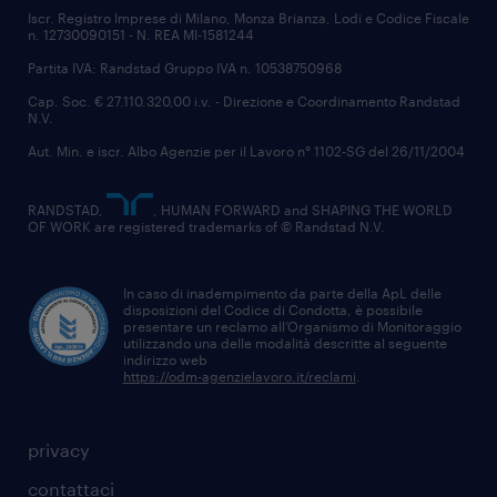
Iscr. Registro Imprese di Milano, Monza Brianza, Lodi e Codice Fiscale
n. 12730090151 - N. REA MI-1581244
Partita IVA: Randstad Gruppo IVA n. 10538750968
Cap. Soc. € 27.110.320,00 i.v. - Direzione e Coordinamento Randstad
N.V.
Aut. Min. e iscr. Albo Agenzie per il Lavoro n° 1102-SG del 26/11/2004
RANDSTAD,
, HUMAN FORWARD and SHAPING THE WORLD
OF WORK are registered trademarks of © Randstad N.V.
In caso di inadempimento da parte della ApL delle
disposizioni del Codice di Condotta, è possibile
presentare un reclamo all’Organismo di Monitoraggio
utilizzando una delle modalità descritte al seguente
indirizzo web
https://odm-agenzielavoro.it/reclami
.
privacy
contattaci