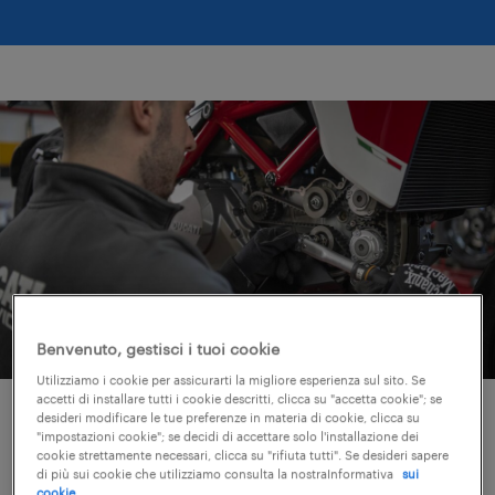
Benvenuto, gestisci i tuoi cookie
Utilizziamo i cookie per assicurarti la migliore esperienza sul sito. Se
accetti di installare tutti i cookie descritti, clicca su "accetta cookie"; se
desideri modificare le tue preferenze in materia di cookie, clicca su
entra nel team Ducati
"impostazioni cookie"; se decidi di accettare solo l'installazione dei
cookie strettamente necessari, clicca su "rifiuta tutti". Se desideri sapere
di più sui cookie che utilizziamo consulta la nostraInformativa
sui
Essere parte del team Ducati significa
cookie.