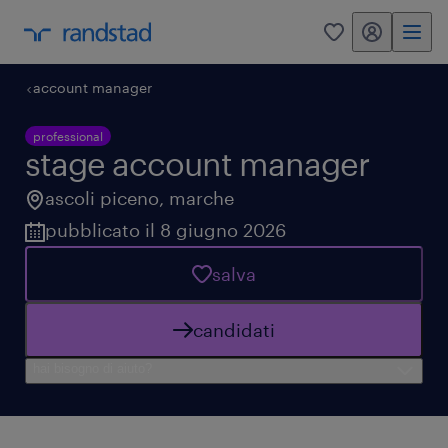
my randstad
0
account manager
professional
stage account manager
ascoli piceno
,
marche
pubblicato il 8 giugno 2026
salva
candidati
hai bisogno di aiuto?