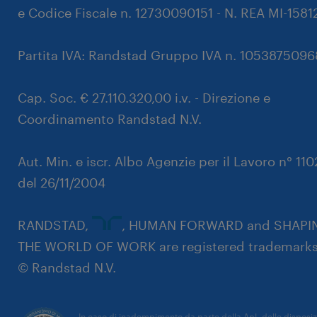
e Codice Fiscale n. 12730090151 - N. REA MI-1581
Partita IVA: Randstad Gruppo IVA n. 105387509
Cap. Soc. € 27.110.320,00 i.v. - Direzione e
Coordinamento Randstad N.V.
Aut. Min. e iscr. Albo Agenzie per il Lavoro n° 11
del 26/11/2004
RANDSTAD,
, HUMAN FORWARD and SHAPI
THE WORLD OF WORK are registered trademarks
© Randstad N.V.
In caso di inadempimento da parte della ApL delle disposiz