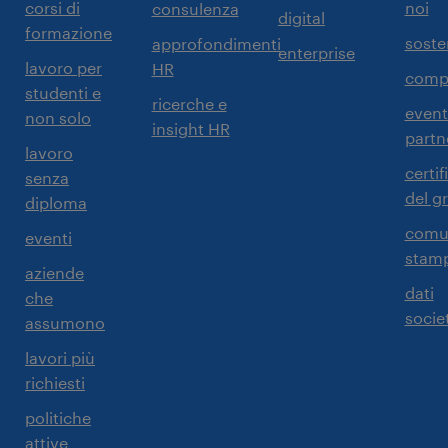
corsi di
noi
consulenza
digital
formazione
sosten
approfondimenti
enterprise
lavoro per
HR
comp
studenti e
ricerche e
event
non solo
insight HR
partn
lavoro
certif
senza
del g
diploma
comun
eventi
stam
aziende
dati
che
societ
assumono
lavori più
richiesti
politiche
attive