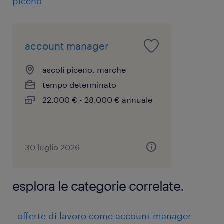
piceno
fissare il primo
capire se è in linea
colloquio.
con la posizione e con
l'azienda.
account manager
ascoli piceno, marche
tempo determinato
22.000 € - 28.000 € annuale
30 luglio 2026
esplora le categorie correlate.
offerte di lavoro come account manager