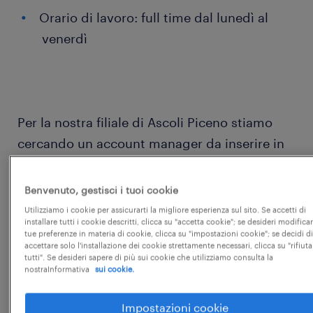
Orario di lavoro: full time dal lunedì al
venerdì
Per la nostra filiale di Ascoli Piceno stiamo
cercando un account manager da inserire in
stage, per realizzare il perfect match tra
domanda e offerta di lavoro. L'account
Benvenuto, gestisci i tuoi cookie
manager opera a tutto tondo in ogni aspetto
Utilizziamo i cookie per assicurarti la migliore esperienza sul sito. Se accetti di
installare tutti i cookie descritti, clicca su "accetta cookie"; se desideri modificar
relativo alla fornitura di servizi risorse
tue preferenze in materia di cookie, clicca su "impostazioni cookie"; se decidi di
umane.
accettare solo l'installazione dei cookie strettamente necessari, clicca su "rifiuta
tutti". Se desideri sapere di più sui cookie che utilizziamo consulta la
nostraInformativa
sui cookie.
Retribuzione annua: 18000€ - 22000€
Impostazioni cookie