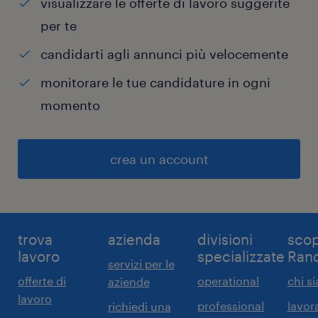
visualizzare le offerte di lavoro suggerite
per te
candidarti agli annunci più velocemente
monitorare le tue candidature in ogni
momento
crea un account
trova
azienda
divisioni
scop
lavoro
specializzate
Ran
servizi per le
offerte di
operational
chi s
aziende
lavoro
professional
lavor
richiedi una