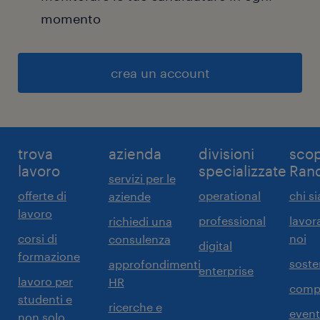
momento
crea un account
trova
azienda
divisioni
scop
lavoro
specializzate
Ran
servizi per le
offerte di
operational
chi s
aziende
lavoro
professional
lavor
richiedi una
corsi di
noi
consulenza
digital
formazione
sosten
approfondimenti
enterprise
lavoro per
HR
comp
studenti e
ricerche e
event
non solo