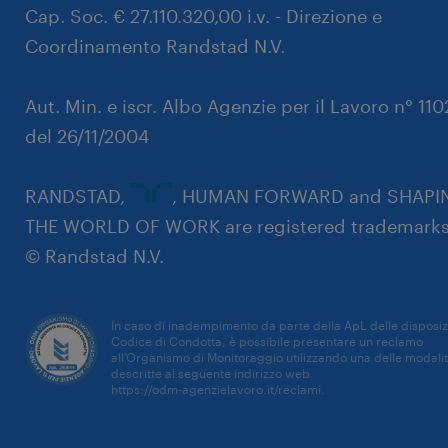
Cap. Soc. € 27.110.320,00 i.v. - Direzione e
Coordinamento Randstad N.V.
Aut. Min. e iscr. Albo Agenzie per il Lavoro n° 11
del 26/11/2004
RANDSTAD,
, HUMAN FORWARD and SHAPI
THE WORLD OF WORK are registered trademarks
© Randstad N.V.
In caso di inadempimento da parte della ApL delle disposiz
Codice di Condotta, è possibile presentare un reclamo
all’Organismo di Monitoraggio utilizzando una delle modali
descritte al seguente indirizzo web
https://odm-agenzielavoro.it/reclami
.