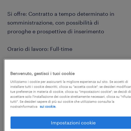
Si offre: Contratto a tempo determinato in
somministrazione, con possibilità di
proroghe e prospettive di inserimento
Orario di lavoro: Full-time
Retribuzione annua: 22000€ - 28000€
Benvenuto, gestisci i tuoi cookie
Utilizziamo i cookie per assicurarti la migliore esperienza sul sito. Se accetti di
esperienza
installare tutti i cookie descritti, clicca su "accetta cookie"; se desideri modificar
tue preferenze in materia di cookie, clicca su "impostazioni cookie"; se decidi di
non richiesta
...
accettare solo l'installazione dei cookie strettamente necessari, clicca su "rifiuta
tutti". Se desideri sapere di più sui cookie che utilizziamo consulta la
nostraInformativa
sui cookie.
responsabilità
Impostazioni cookie
Di cosa ti occuperai?