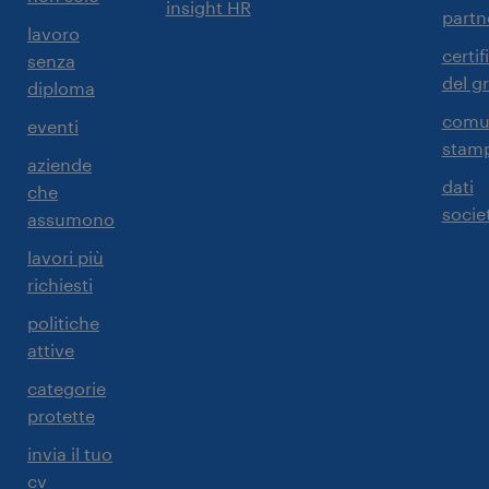
insight HR
partn
lavoro
certif
senza
del g
diploma
comun
eventi
stam
aziende
dati
che
societ
assumono
lavori più
richiesti
politiche
attive
categorie
protette
invia il tuo
cv