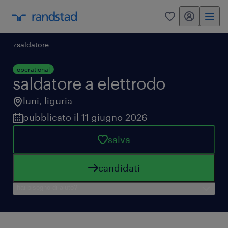
my randstad
0
saldatore
operational
saldatore a elettrodo
luni
,
liguria
pubblicato il 11 giugno 2026
salva
candidati
hai bisogno di aiuto?