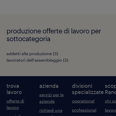
produzione offerte di lavoro per
sottocategoria
addetti alla produzione
(
3
)
lavoratori dell'assemblaggio
(
3
)
trova
azienda
divisioni
scop
lavoro
specializzate
Ran
servizi per le
offerte di
operational
chi s
aziende
lavoro
professional
lavor
richiedi una