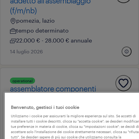
addetto all'assemblaggio
(f/m/nb)
pomezia, lazio
tempo determinato
22.000 € - 28.000 € annuale
14 luglio 2026
operational
assemblatore componenti
elettronici pomezia(f/m/nb)
Benvenuto, gestisci i tuoi cookie
pomezia, lazio
Utilizziamo i cookie per assicurarti la migliore esperienza sul sito. Se accetti di
tempo determinato
installare tutti i cookie descritti, clicca su "accetta cookie"; se desideri modificar
tue preferenze in materia di cookie, clicca su "impostazioni cookie"; se decidi di
22.000 € - 28.000 € annuale
accettare solo l'installazione dei cookie strettamente necessari, clicca su "rifiuta
tutti". Se desideri sapere di più sui cookie che utilizziamo consulta la