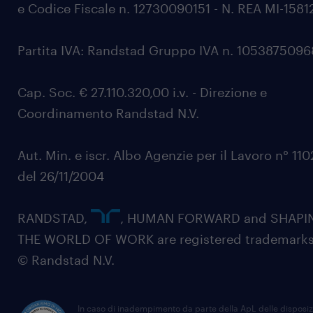
e Codice Fiscale n. 12730090151 - N. REA MI-1581
Partita IVA: Randstad Gruppo IVA n. 105387509
Cap. Soc. € 27.110.320,00 i.v. - Direzione e
Coordinamento Randstad N.V.
Aut. Min. e iscr. Albo Agenzie per il Lavoro n° 11
del 26/11/2004
RANDSTAD,
, HUMAN FORWARD and SHAPI
THE WORLD OF WORK are registered trademarks
© Randstad N.V.
In caso di inadempimento da parte della ApL delle disposiz