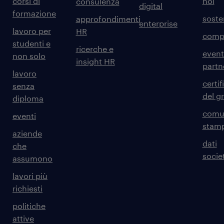
corsi di
noi
consulenza
digital
formazione
sosten
approfondimenti
enterprise
lavoro per
HR
comp
studenti e
ricerche e
event
non solo
insight HR
partn
lavoro
certif
senza
del g
diploma
comun
eventi
stam
aziende
dati
che
societ
assumono
lavori più
richiesti
politiche
attive