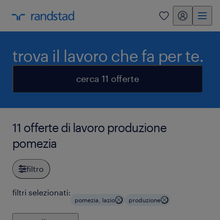
my randstad
0
trova il lavoro che fa per te.
cerca 11 offerte
11 offerte di lavoro produzione
pomezia
filtro
filtri selezionati:
pomezia, lazio
produzione